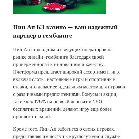
Пин Ап КЗ казино — ваш надежный
партнер в гемблинге
Пин Ап стал одним из ведущих операторов на
рынке онлайн-гемблинга благодаря своей
приверженности к инновациям и качеству.
Платформа предлагает широкий ассортимент игр,
включая слоты, настольные игры и спортивные
ставки, что делает ее идеальным местом для игроков
с различными предпочтениями. Бонусы и акции,
такие как 125% на первый депозит и 250
бесплатных вращений, делают игру еще более
привлекательной.
Кроме того, Пин Ап заботится о своих игроках,
предоставляя им доступ к круглосуточной службе