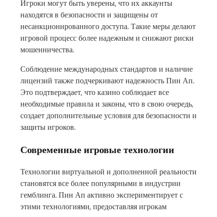
Игроки могут быть уверены, что их аккаунты
находятся в безопасности и защищены от
несанкционированного доступа. Такие меры делают
игровой процесс более надежным и снижают риски
мошенничества.
Соблюдение международных стандартов и наличие
лицензий также подчеркивают надежность Пин Ап.
Это подтверждает, что казино соблюдает все
необходимые правила и законы, что в свою очередь,
создает дополнительные условия для безопасности и
защиты игроков.
Современные игровые технологии
Технологии виртуальной и дополненной реальности
становятся все более популярными в индустрии
гемблинга. Пин Ап активно экспериментирует с
этими технологиями, предоставляя игрокам