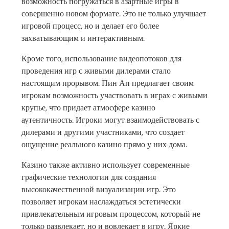
возможность погружаться в азартные игры в
совершенно новом формате. Это не только улучшает
игровой процесс, но и делает его более
захватывающим и интерактивным.
Кроме того, использование видеопотоков для
проведения игр с живыми дилерами стало
настоящим прорывом. Пин Ап предлагает своим
игрокам возможность участвовать в играх с живыми
крупье, что придает атмосфере казино
аутентичность. Игроки могут взаимодействовать с
дилерами и другими участниками, что создает
ощущение реального казино прямо у них дома.
Казино также активно использует современные
графические технологии для создания
высококачественной визуализации игр. Это
позволяет игрокам наслаждаться эстетически
привлекательным игровым процессом, который не
только развлекает, но и вовлекает в игру. Яркие