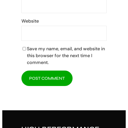
Website
Save my name, email, and website in
this browser for the next time I
comment.