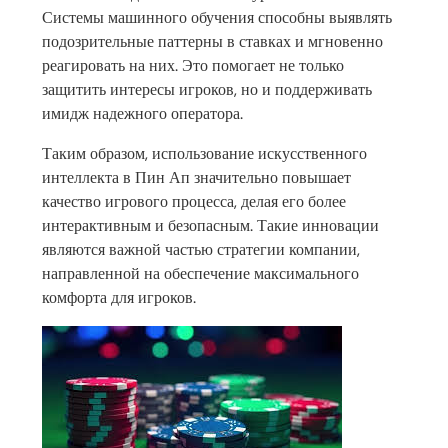
Системы машинного обучения способны выявлять
подозрительные паттерны в ставках и мгновенно
реагировать на них. Это помогает не только
защитить интересы игроков, но и поддерживать
имидж надежного оператора.
Таким образом, использование искусственного
интеллекта в Пин Ап значительно повышает
качество игрового процесса, делая его более
интерактивным и безопасным. Такие инновации
являются важной частью стратегии компании,
направленной на обеспечение максимального
комфорта для игроков.