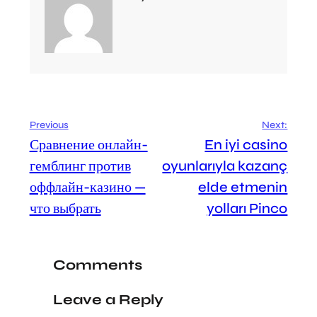
Previous
Next:
Сравнение онлайн-
En iyi casino
гемблинг против
oyunlarıyla kazanç
оффлайн-казино —
elde etmenin
что выбрать
yolları Pinco
Comments
Leave a Reply