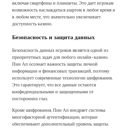
включая смартфоны и планшеты. Это дает игрокам
возможность наслаждаться азартом в любое время и
в любом месте, что значительно увеличивает
доступность казино.
Безопасность и защита данных
Безопасность данных игроков является одной из
приоритетных задач для любого онлайн-казино.
Пин Ап осознает важность защиты личной
информации и финансовых транзакций, поэтому
использует современные технологии шифрования.
Это гарантирует, что все данные остаются
конфиденциальными и защищенными от
посторонних глаз.
Кроме шифрования, Пин Ап внедряет системы
многофакторной аутентификации, которые
обеспечивают дополнительный уровень защиты.