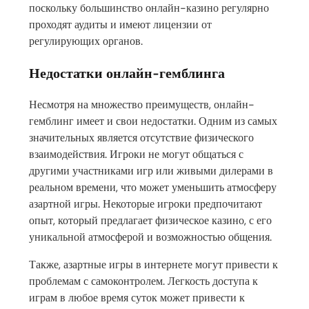
поскольку большинство онлайн-казино регулярно
проходят аудиты и имеют лицензии от
регулирующих органов.
Недостатки онлайн-гемблинга
Несмотря на множество преимуществ, онлайн-
гемблинг имеет и свои недостатки. Одним из самых
значительных является отсутствие физического
взаимодействия. Игроки не могут общаться с
другими участниками игр или живыми дилерами в
реальном времени, что может уменьшить атмосферу
азартной игры. Некоторые игроки предпочитают
опыт, который предлагает физическое казино, с его
уникальной атмосферой и возможностью общения.
Также, азартные игры в интернете могут привести к
проблемам с самоконтролем. Легкость доступа к
играм в любое время суток может привести к