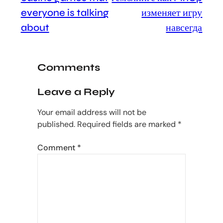
everyone is talking
изменяет игру
about
навсегда
Comments
Leave a Reply
Your email address will not be
published.
Required fields are marked
*
Comment
*