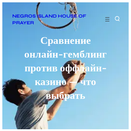
Skip
to
NEGROS ISLAND HOUSE OF
content
PRAYER
Сравнение
онлайн-гемблинг
против оффлайн-
казино — что
выбрать