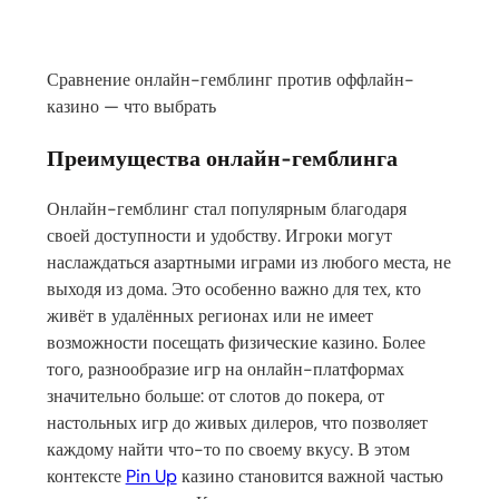
Сравнение онлайн-гемблинг против оффлайн-
казино — что выбрать
Преимущества онлайн-гемблинга
Онлайн-гемблинг стал популярным благодаря
своей доступности и удобству. Игроки могут
наслаждаться азартными играми из любого места, не
выходя из дома. Это особенно важно для тех, кто
живёт в удалённых регионах или не имеет
возможности посещать физические казино. Более
того, разнообразие игр на онлайн-платформах
значительно больше: от слотов до покера, от
настольных игр до живых дилеров, что позволяет
каждому найти что-то по своему вкусу. В этом
контексте
Pin Up
казино становится важной частью