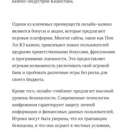
казино-индустрии Казахстана.
Одним из ключевых преимуществ онлайн-казино
являются бонусы и акции, которые предлагают
игровые платформы. Многие сайты, такие как Пин
Ап КЗ казино, привлекают новых пользователей
щедрыми приветственными бонусами, фриспинами
и программами лояльности. Это предоставляет
игрокам возможность увеличивать свой игровой
банк и пробовать различные игры без риска для
своего бюджета.
Кроме того, онлайн-гемблинг предлагает высокий
уровень безопасности. Современные технологии
шифрования гарантируют защиту личной
информации и финансовых данных пользователей.
Игроки могут быть уверены, что их транзакции
безопасны, и что они играют в честных условиях,