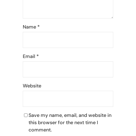
Name
*
Email
*
Website
Save my name, email, and website in
this browser for the next time I
comment.