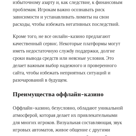
избыточному азарту и, как следствие, к финансовым
проблемам. Игрокам важно осознавать риск
зависимости и устанавливать лимиты на свои
расходы, чтобы избежать негативных последствий.
Кроме того, не все онлайн-казино предлагают
качественный сервис. Некоторые платформы могут
иметь недостаточную службу поддержки, долгие
сроки вывода средств или неясные условия. Это
делает важным выбор надежного и проверенного
сайта, чтобы избежать неприятных ситуаций и
разочарований в будущем.
Преимущества оффлайн-казино
Оффлайн-казино, безусловно, обладают уникальной
атмосферой, которая делает их привлекательными
для многих игроков. Визуальная составляющая, звук
игровых автоматов, живое общение с другими