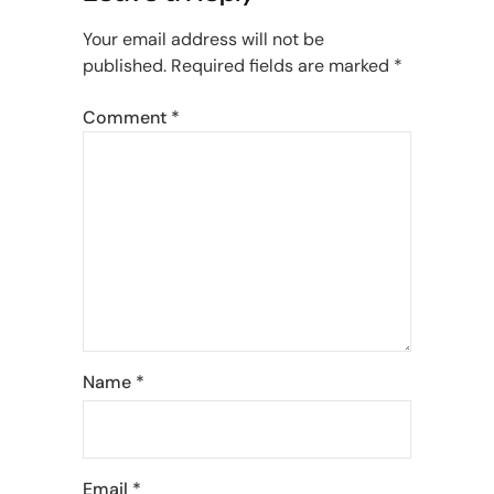
Your email address will not be
published.
Required fields are marked
*
Comment
*
Name
*
Email
*