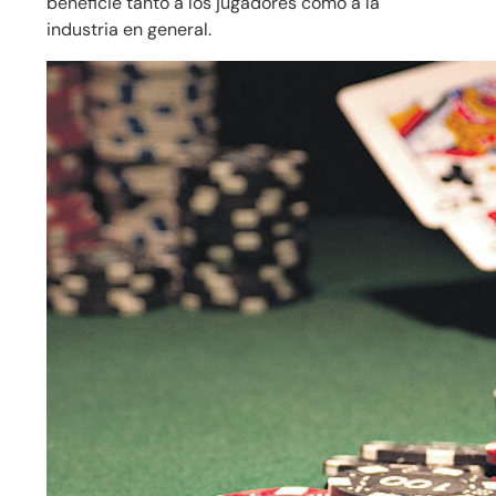
beneficie tanto a los jugadores como a la
industria en general.