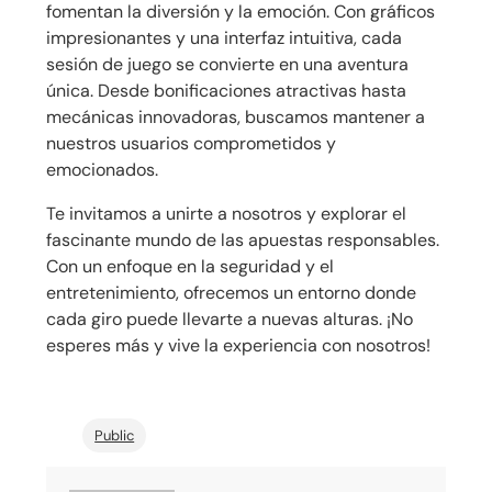
fomentan la diversión y la emoción. Con gráficos
impresionantes y una interfaz intuitiva, cada
sesión de juego se convierte en una aventura
única. Desde bonificaciones atractivas hasta
mecánicas innovadoras, buscamos mantener a
nuestros usuarios comprometidos y
emocionados.
Te invitamos a unirte a nosotros y explorar el
fascinante mundo de las apuestas responsables.
Con un enfoque en la seguridad y el
entretenimiento, ofrecemos un entorno donde
cada giro puede llevarte a nuevas alturas. ¡No
esperes más y vive la experiencia con nosotros!
Public