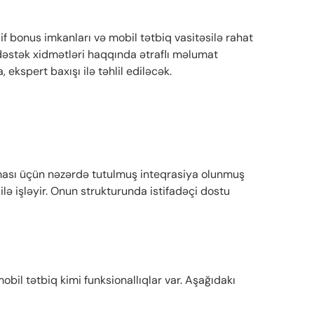
f bonus imkanları və mobil tətbiq vasitəsilə rahat
 dəstək xidmətləri haqqında ətraflı məlumat
 ekspert baxışı ilə təhlil ediləcək.
anması üçün nəzərdə tutulmuş inteqrasiya olunmuş
lə işləyir. Onun strukturunda istifadəçi dostu
obil tətbiq kimi funksionallıqlar var. Aşağıdakı