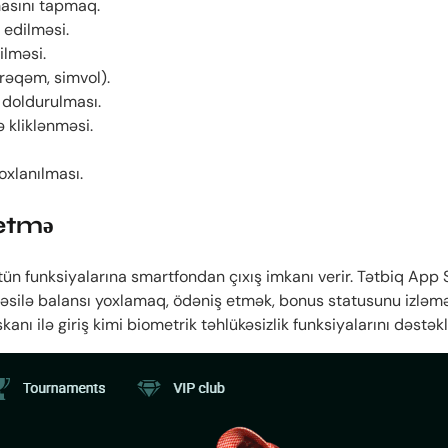
masını tapmaq.
 edilməsi.
ilməsi.
 rəqəm, simvol).
 doldurulması.
 kliklənməsi.
yoxlanılması.
əetmə
bütün funksiyalarına smartfondan çıxış imkanı verir. Tətbiq A
təsilə balansı yoxlamaq, ödəniş etmək, bonus statusunu izləm
ı ilə giriş kimi biometrik təhlükəsizlik funksiyalarını dəstəkl