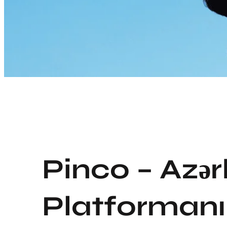
Pinco – Azə
Platformanın