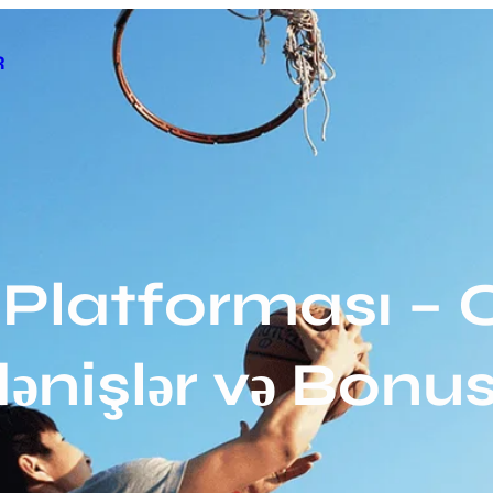
R
 Platforması – 
ənişlər və Bonus