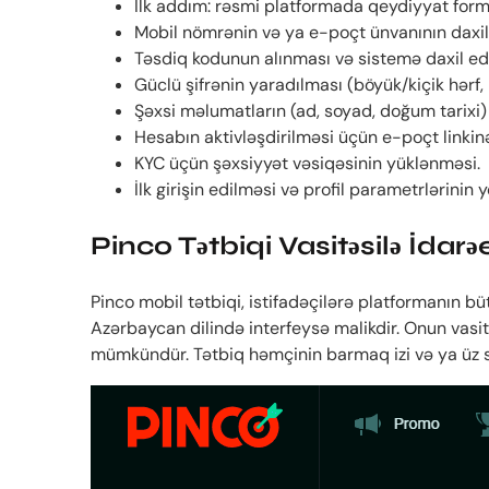
İlk addım: rəsmi platformada qeydiyyat for
Mobil nömrənin və ya e-poçt ünvanının daxil
Təsdiq kodunun alınması və sistemə daxil ed
Güclü şifrənin yaradılması (böyük/kiçik hərf,
Şəxsi məlumatların (ad, soyad, doğum tarixi)
Hesabın aktivləşdirilməsi üçün e-poçt linkinə
KYC üçün şəxsiyyət vəsiqəsinin yüklənməsi.
İlk girişin edilməsi və profil parametrlərinin 
Pinco Tətbiqi Vasitəsilə İdar
Pinco mobil tətbiqi, istifadəçilərə platformanın 
Azərbaycan dilində interfeysə malikdir. Onun vasi
mümkündür. Tətbiq həmçinin barmaq izi və ya üz skan