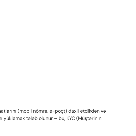
atlarını (mobil nömrə, e-poçt) daxil etdikdən və
ı yükləmək tələb olunur – bu, KYC (Müştərinin