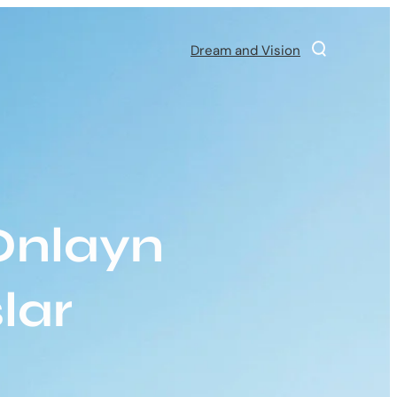
Dream and Vision
Onlayn
lar