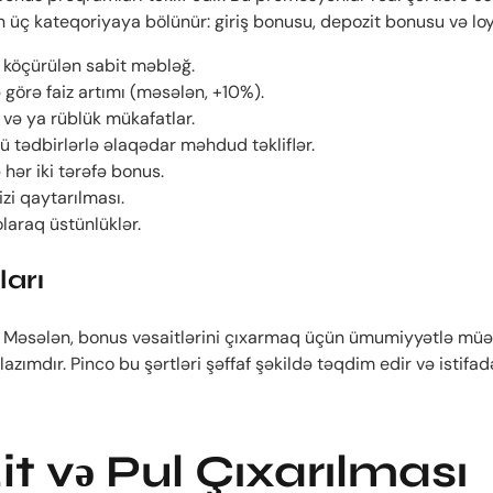
asən üç kateqoriyaya bölünür: giriş bonusu, depozit bonusu və l
 köçürülən sabit məbləğ.
 görə faiz artımı (məsələn, +10%).
və ya rüblük mükafatlar.
tədbirlərlə əlaqədar məhdud təkliflər.
 hər iki tərəfə bonus.
zi qaytarılması.
olaraq üstünlüklər.
arı
var. Məsələn, bonus vəsaitlərini çıxarmaq üçün ümumiyyətlə 
mdır. Pinco bu şərtləri şəffaf şəkildə təqdim edir və istifa
 və Pul Çıxarılması