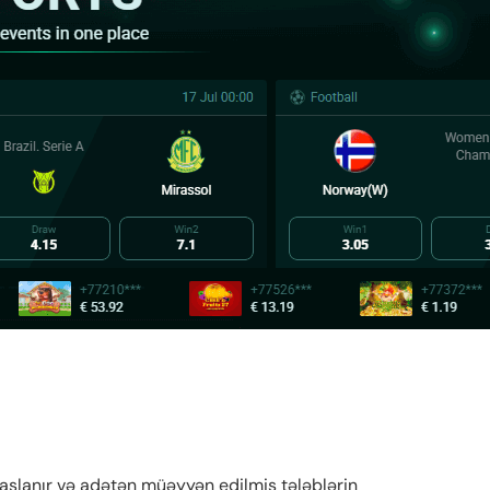
əsaslanır və adətən müəyyən edilmiş tələblərin