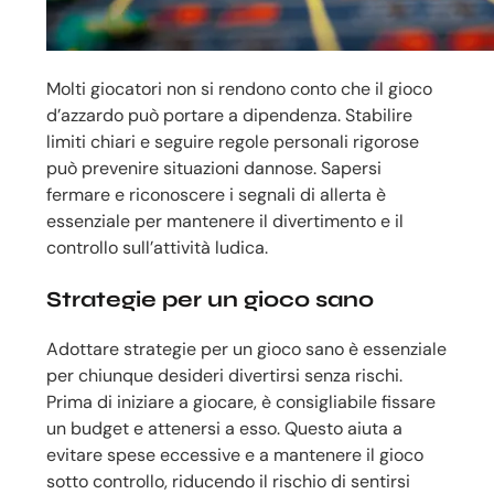
Molti giocatori non si rendono conto che il gioco
d’azzardo può portare a dipendenza. Stabilire
limiti chiari e seguire regole personali rigorose
può prevenire situazioni dannose. Sapersi
fermare e riconoscere i segnali di allerta è
essenziale per mantenere il divertimento e il
controllo sull’attività ludica.
Strategie per un gioco sano
Adottare strategie per un gioco sano è essenziale
per chiunque desideri divertirsi senza rischi.
Prima di iniziare a giocare, è consigliabile fissare
un budget e attenersi a esso. Questo aiuta a
evitare spese eccessive e a mantenere il gioco
sotto controllo, riducendo il rischio di sentirsi