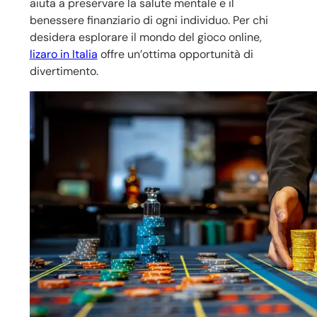
aiuta a preservare la salute mentale e il
benessere finanziario di ogni individuo. Per chi
desidera esplorare il mondo del gioco online,
lizaro in Italia
offre un’ottima opportunità di
divertimento.