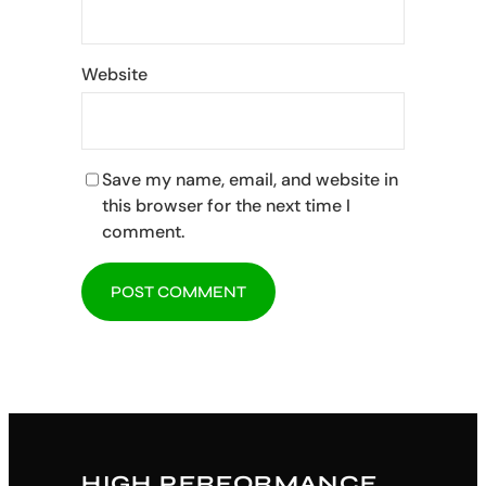
Website
Save my name, email, and website in
this browser for the next time I
comment.
HIGH PERFORMANCE