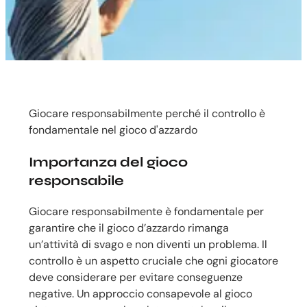
Giocare responsabilmente perché il controllo è
fondamentale nel gioco d'azzardo
Importanza del gioco
responsabile
Giocare responsabilmente è fondamentale per
garantire che il gioco d’azzardo rimanga
un’attività di svago e non diventi un problema. Il
controllo è un aspetto cruciale che ogni giocatore
deve considerare per evitare conseguenze
negative. Un approccio consapevole al gioco