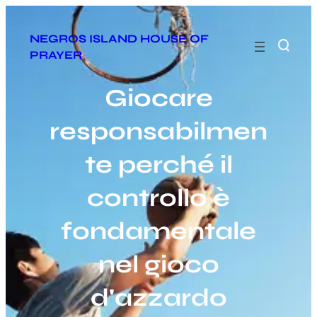
Skip
to
NEGROS ISLAND HOUSE OF
content
PRAYER
Giocare
responsabilmen
te perché il
controllo è
fondamentale
nel gioco
d'azzardo