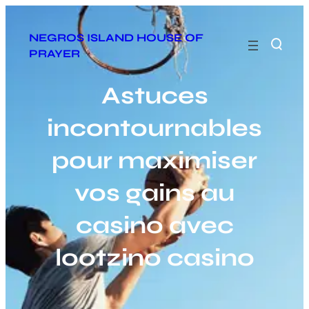
Skip
to
NEGROS ISLAND HOUSE OF
content
PRAYER
Astuces
incontournables
pour maximiser
vos gains au
casino avec
lootzino casino