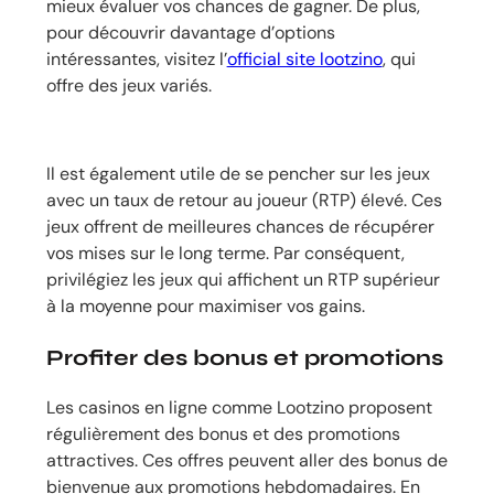
mieux évaluer vos chances de gagner. De plus,
pour découvrir davantage d’options
intéressantes, visitez l’
official site lootzino
, qui
offre des jeux variés.
Il est également utile de se pencher sur les jeux
avec un taux de retour au joueur (RTP) élevé. Ces
jeux offrent de meilleures chances de récupérer
vos mises sur le long terme. Par conséquent,
privilégiez les jeux qui affichent un RTP supérieur
à la moyenne pour maximiser vos gains.
Profiter des bonus et promotions
Les casinos en ligne comme Lootzino proposent
régulièrement des bonus et des promotions
attractives. Ces offres peuvent aller des bonus de
bienvenue aux promotions hebdomadaires. En