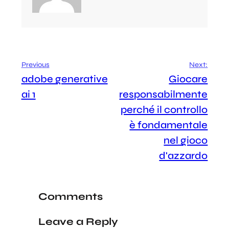
Previous
Next:
adobe generative
Giocare
ai 1
responsabilmente
perché il controllo
è fondamentale
nel gioco
d'azzardo
Comments
Leave a Reply