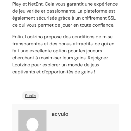
Play et NetEnt. Cela vous garantit une expérience
de jeu variée et passionnante. La plateforme est
également sécurisée grâce à un chiffrement SSL,
ce qui vous permet de jouer en toute confiance.
Enfin, Lootzino propose des conditions de mise
transparentes et des bonus attractifs, ce qui en
fait une excellente option pour les joueurs
cherchant à maximiser leurs gains. Rejoignez
Lootzino pour explorer un monde de jeux
captivants et d’opportunités de gains !
Public
acyulo