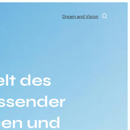
Dream and Vision
lt des
assender
cen und