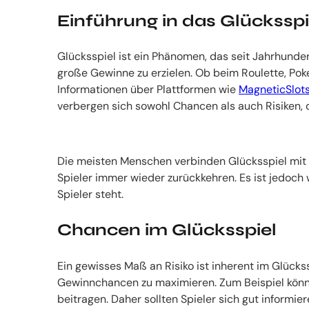
Einführung in das Glücksspi
Glücksspiel ist ein Phänomen, das seit Jahrhunder
große Gewinne zu erzielen. Ob beim Roulette, Pok
Informationen über Plattformen wie
MagneticSlots
verbergen sich sowohl Chancen als auch Risiken, d
Die meisten Menschen verbinden Glücksspiel mit N
Spieler immer wieder zurückkehren. Es ist jedoch
Spieler steht.
Chancen im Glücksspiel
Ein gewisses Maß an Risiko ist inherent im Glückss
Gewinnchancen zu maximieren. Zum Beispiel könne
beitragen. Daher sollten Spieler sich gut informi