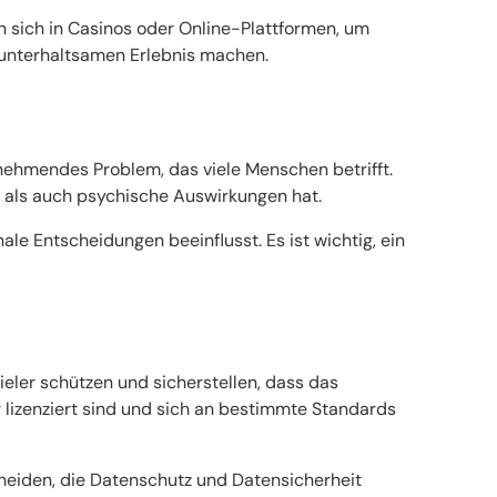
en sich in Casinos oder Online-Plattformen, um
 unterhaltsamen Erlebnis machen.
zunehmendes Problem, das viele Menschen betrifft.
e als auch psychische Auswirkungen hat.
ale Entscheidungen beeinflusst. Es ist wichtig, ein
ieler schützen und sicherstellen, dass das
er lizenziert sind und sich an bestimmte Standards
cheiden, die Datenschutz und Datensicherheit