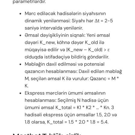
parametrlərdir.
Mərc ediləcək hadisələrin siyahısının
dinamik yenilənməsi: Siyahı hər Δt = 2-5
saniyə intervalda yenilənir.
Əmsal dəyişikliyinin siqnalı: Yeni əmsal
dəyəri K_new, köhnə dəyər K_old ilə
müqayisə edilir və |K_new – K_old| > ε
olduqda istifadəçiyə bildiriş göndərilir.
Məbləğin daxil edilməsi və potensial
qazancın hesablanması: Daxil edilən məbləğ
M, seçilən əmsal K ilə vurulur: Qazanc = M *
K.
Ekspress mərclərin ümumi əmsalının
hesablanması: Seçilmiş N hadisə üçün
ümumi əmsal K_total = K1 * K2 * … * Kn. 3
hadisəli ekspress üçün əmsallar 1.5, 2.0 və
1.8 olarsa, K_total = 1.5 * 2.0 * 1.8 = 5.4.