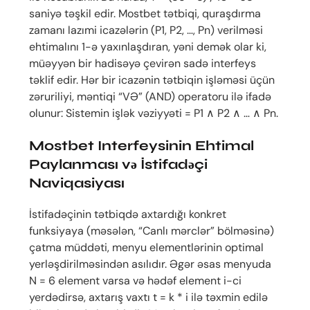
saniyə təşkil edir. Mostbet tətbiqi, quraşdırma
zamanı lazımi icazələrin (P1, P2, …, Pn) verilməsi
ehtimalını 1-ə yaxınlaşdıran, yəni demək olar ki,
müəyyən bir hadisəyə çevirən sadə interfeys
təklif edir. Hər bir icazənin tətbiqin işləməsi üçün
zəruriliyi, məntiqi “VƏ” (AND) operatoru ilə ifadə
olunur: Sistemin işlək vəziyyəti = P1 ∧ P2 ∧ … ∧ Pn.
Mostbet Interfeysinin Ehtimal
Paylanması və İstifadəçi
Naviqasiyası
İstifadəçinin tətbiqdə axtardığı konkret
funksiyaya (məsələn, “Canlı mərclər” bölməsinə)
çatma müddəti, menyu elementlərinin optimal
yerləşdirilməsindən asılıdır. Əgər əsas menyuda
N = 6 element varsa və hədəf element i-ci
yerdədirsə, axtarış vaxtı t = k * i ilə təxmin edilə