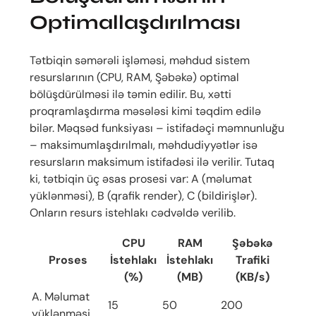
Optimallaşdırılması
Tətbiqin səmərəli işləməsi, məhdud sistem
resurslarının (CPU, RAM, Şəbəkə) optimal
bölüşdürülməsi ilə təmin edilir. Bu, xətti
proqramlaşdırma məsələsi kimi təqdim edilə
bilər. Məqsəd funksiyası – istifadəçi məmnunluğu
– maksimumlaşdırılmalı, məhdudiyyətlər isə
resursların maksimum istifadəsi ilə verilir. Tutaq
ki, tətbiqin üç əsas prosesi var: A (məlumat
yüklənməsi), B (qrafik render), C (bildirişlər).
Onların resurs istehlakı cədvəldə verilib.
CPU
RAM
Şəbəkə
Proses
İstehlakı
İstehlakı
Trafiki
(%)
(MB)
(KB/s)
A. Məlumat
15
50
200
yüklənməsi