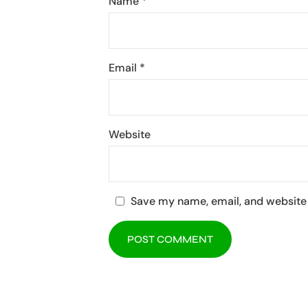
Name
*
Email
*
Website
Save my name, email, and website 