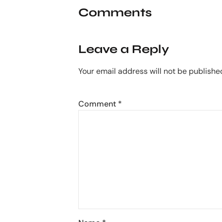
Comments
Leave a Reply
Your email address will not be publishe
Comment
*