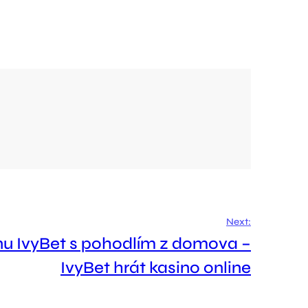
Next:
inu IvyBet s pohodlím z domova –
IvyBet hrát kasino online