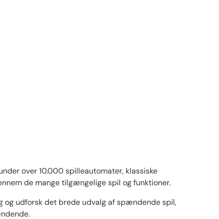
under over 10.000 spilleautomater, klassiske
gennem de mange tilgængelige spil og funktioner.
g og udforsk det brede udvalg af spændende spil,
ændende.