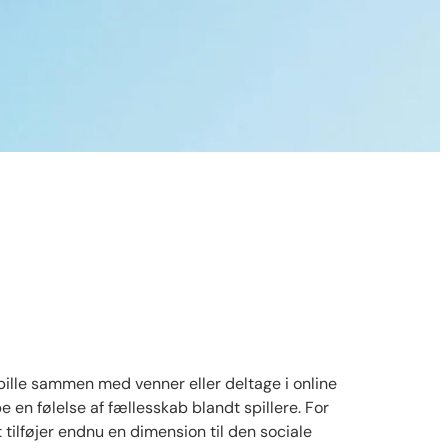
spille sammen med venner eller deltage i online
 en følelse af fællesskab blandt spillere. For
et tilføjer endnu en dimension til den sociale