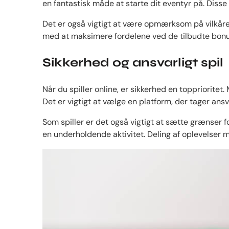
en fantastisk måde at starte dit eventyr på. Disse 
Det er også vigtigt at være opmærksom på vilkåren
med at maksimere fordelene ved de tilbudte bonus
Sikkerhed og ansvarligt spil
Når du spiller online, er sikkerhed en topprioritet
Det er vigtigt at vælge en platform, der tager ansv
Som spiller er det også vigtigt at sætte grænser f
en underholdende aktivitet. Deling af oplevelser m