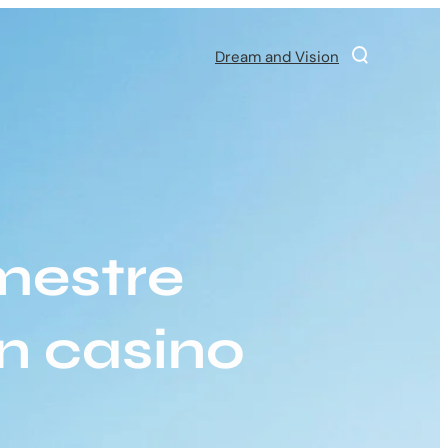
Dream and Vision
 mestre
n casino