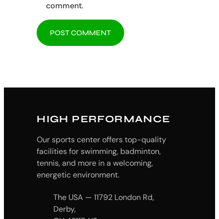
comment.
HIGH PERFORMANCE
Our sports center offers top-quality
facilities for swimming, badminton,
tennis, and more in a welcoming,
energetic environment.
The USA — 11792 London Rd,
Derby,