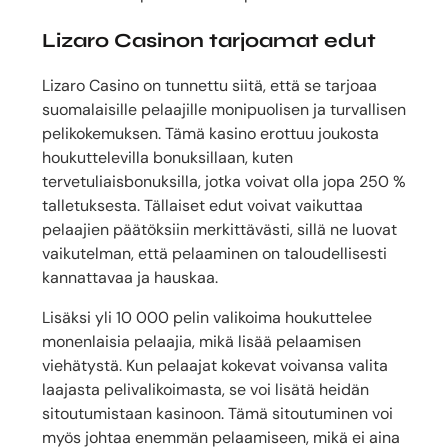
Lizaro Casinon tarjoamat edut
Lizaro Casino on tunnettu siitä, että se tarjoaa
suomalaisille pelaajille monipuolisen ja turvallisen
pelikokemuksen. Tämä kasino erottuu joukosta
houkuttelevilla bonuksillaan, kuten
tervetuliaisbonuksilla, jotka voivat olla jopa 250 %
talletuksesta. Tällaiset edut voivat vaikuttaa
pelaajien päätöksiin merkittävästi, sillä ne luovat
vaikutelman, että pelaaminen on taloudellisesti
kannattavaa ja hauskaa.
Lisäksi yli 10 000 pelin valikoima houkuttelee
monenlaisia pelaajia, mikä lisää pelaamisen
viehätystä. Kun pelaajat kokevat voivansa valita
laajasta pelivalikoimasta, se voi lisätä heidän
sitoutumistaan kasinoon. Tämä sitoutuminen voi
myös johtaa enemmän pelaamiseen, mikä ei aina