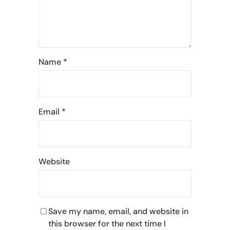
Name
*
Email
*
Website
Save my name, email, and website in
this browser for the next time I