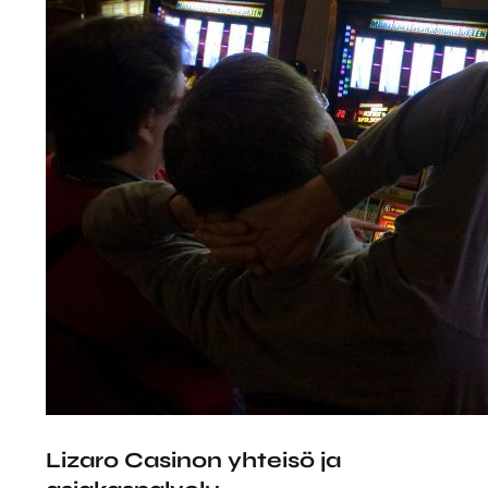
Lizaro Casinon yhteisö ja