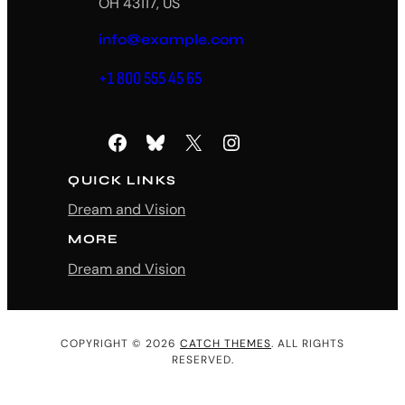
OH 43117, US
info@example.com
+1 800 555 45 65
Facebook
Bluesky
X
Instagram
QUICK LINKS
Dream and Vision
MORE
Dream and Vision
COPYRIGHT © 2026
CATCH THEMES
. ALL RIGHTS
RESERVED.