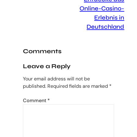
Online-Casino-
Erlebnis in
Deutschland
Comments
Leave a Reply
Your email address will not be
published.
Required fields are marked
*
Comment
*