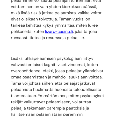
pelaaminen voi saada pelaajan tuntemaan, että
voittaminen on vain yhden kierroksen päässä,
mikä lisää riskiä jatkaa pelaamista, vaikka voitot
eivät olisikaan toivottuja. Tämän vuoksi on
tärkeää kehittää kykyä ymmärtää, miten lukee
pelikoneita, kuten
lizaro-casino.fi
, joka tarjoaa
runsaasti tietoa ja resursseja pelaajille.
Lisäksi uhkapelaamisen psykologiaan liittyy
vahvasti erilaiset kognitiiviset vinoumat, kuten
overconfidence-efekti, jossa pelaajat yliarvioivat
omaa osaamistaan ja mahdollisuuksiaan voittaa.
Tämä voi johtaa siihen, että pelaajat jatkavat
pelaamista huolimatta huonosta taloudellisesta
tilanteestaan. Ymmärtäminen, miten psykologiset
tekijät vaikuttavat pelaamiseen, voi auttaa
pelaajia tekemään parempia päätöksiä ja
hallitsemaan pelaamistaan paremmin.