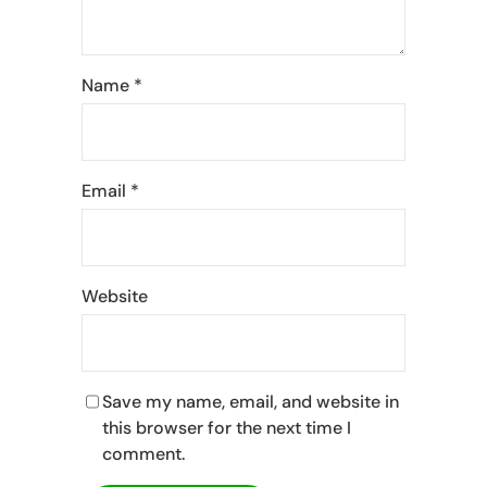
Name
*
Email
*
Website
Save my name, email, and website in
this browser for the next time I
comment.