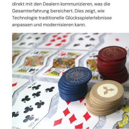
direkt mit den Dealern kommunizieren, was die
Gesamterfahrung bereichert. Dies zeigt, wie
Technologie traditionelle Glücksspielerlebnisse
anpassen und modernisieren kann.