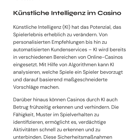
Künstliche Intelligenz im Casino
Künstliche Intelligenz (KI) hat das Potenzial, das
Spielerlebnis erheblich zu verändern. Von
personalisierten Empfehlungen bis hin zu
automatisierten Kundenservices – KI wird bereits
in verschiedenen Bereichen von Online-Casinos
eingesetzt. Mit Hilfe von Algorithmen kann KI
analysieren, welche Spiele ein Spieler bevorzugt
und darauf basierend maßgeschneiderte
Vorschläge machen.
Darüber hinaus können Casinos durch KI auch
Betrug frühzeitig erkennen und verhindern. Die
Fähigkeit, Muster im Spielverhalten zu
identifizieren, ermöglicht es, verdächtige
Aktivitäten schnell zu erkennen und zu
unterbinden. Diese Sicherheitsmaßnahmen