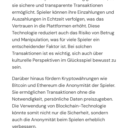
sie sichere und transparente Transaktionen
ermöglicht. Spieler können ihre Einzahlungen und
Auszahlungen in Echtzeit verfolgen, was das
Vertrauen in die Plattformen erhöht. Diese
Technologie reduziert auch das Risiko von Betrug
und Manipulation, was für viele Spieler ein
entscheidender Faktor ist. Bei solchen
Transaktionen ist es wichtig, sich auch über
kulturelle Perspektiven im Glücksspiel bewusst zu
sein.
Darüber hinaus fördern Kryptowährungen wie
Bitcoin und Ethereum die Anonymität der Spieler.
Sie ermöglichen Transaktionen ohne die
Notwendigkeit, persönliche Daten preiszugeben.
Die Verwendung von Blockchain-Technologie
könnte somit nicht nur die Sicherheit, sondern
auch die Anonymität beim Spielen erheblich
verbessern.