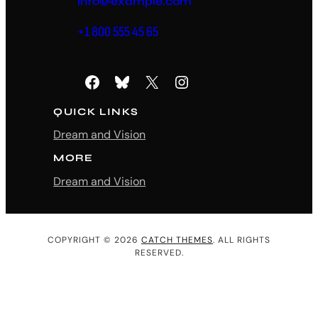
info@example.com
+1 800 555 45 65
Facebook
Bluesky
X
Instagram
QUICK LINKS
Dream and Vision
MORE
Dream and Vision
COPYRIGHT © 2026
CATCH THEMES
. ALL RIGHTS
RESERVED.