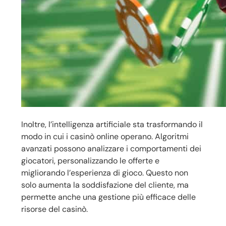
Inoltre, l’intelligenza artificiale sta trasformando il
modo in cui i casinò online operano. Algoritmi
avanzati possono analizzare i comportamenti dei
giocatori, personalizzando le offerte e
migliorando l’esperienza di gioco. Questo non
solo aumenta la soddisfazione del cliente, ma
permette anche una gestione più efficace delle
risorse del casinò.