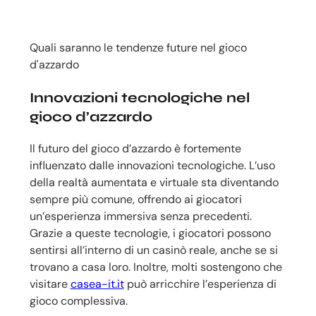
Quali saranno le tendenze future nel gioco
d'azzardo
Innovazioni tecnologiche nel
gioco d’azzardo
Il futuro del gioco d’azzardo è fortemente
influenzato dalle innovazioni tecnologiche. L’uso
della realtà aumentata e virtuale sta diventando
sempre più comune, offrendo ai giocatori
un’esperienza immersiva senza precedenti.
Grazie a queste tecnologie, i giocatori possono
sentirsi all’interno di un casinò reale, anche se si
trovano a casa loro. Inoltre, molti sostengono che
visitare
casea-it.it
può arricchire l’esperienza di
gioco complessiva.