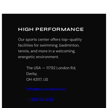
HIGH PERFORMANCE
Our sports center offers top-quality
facilities for swimming, badminton,
tennis, and more in a welcoming,
energetic environment.
The USA — 11792 London Rd,
Derby,
OH 43117, US
info@example.com
+1 800 555 45 65