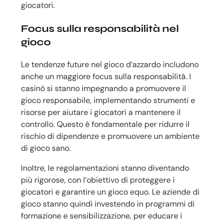
giocatori.
Focus sulla responsabilità nel
gioco
Le tendenze future nel gioco d’azzardo includono
anche un maggiore focus sulla responsabilità. I
casinò si stanno impegnando a promuovere il
gioco responsabile, implementando strumenti e
risorse per aiutare i giocatori a mantenere il
controllo. Questo è fondamentale per ridurre il
rischio di dipendenze e promuovere un ambiente
di gioco sano.
Inoltre, le regolamentazioni stanno diventando
più rigorose, con l’obiettivo di proteggere i
giocatori e garantire un gioco equo. Le aziende di
gioco stanno quindi investendo in programmi di
formazione e sensibilizzazione, per educare i