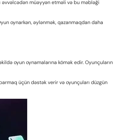
rını əvvəlcədən müəyyən etməli və bu məbləği
. Oyun oynarkən, əylənmək, qazanmaqdan daha
şəkildə oyun oynamalarına kömək edir. Oyunçuların
 aparmaq üçün dəstək verir və oyunçuları düzgün