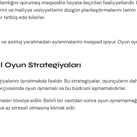
lamlığını qorumaq məqsədilə həyata keçirilən fəaliyyətlərdir
rini və maliyyə vəziyyətlərini düzgün planlaşdırmalarını təmin
r tətbiq edə bilərlər.
ə asılılıq yaratmadan əylənmələrini məqsəd qoyur. Oyun oynaya
 Oyun Strategiyaları
alarını öyrətməkdə fəaldır. Bu strategiyalar, oyunçuların dah
rçivəsində oyun oynamalı və bu büdcəni aşmamalıdırlar.
arı tövsiyə edilir. Belirli bir vaxtdan sonra oyun oynamamağı
ə az stressli olmasına kömək edir.