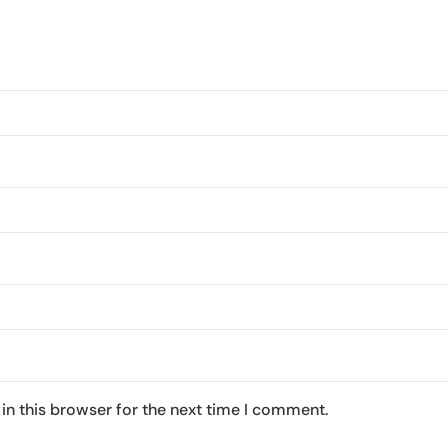
in this browser for the next time I comment.