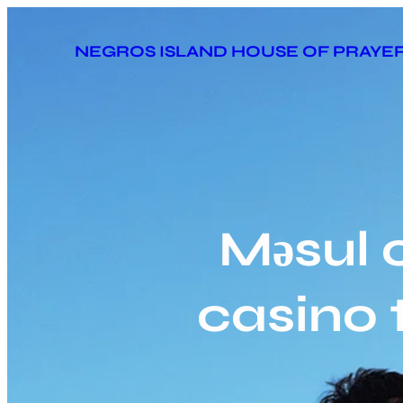
Skip
to
NEGROS ISLAND HOUSE OF PRAYE
content
Məsul 
casino t