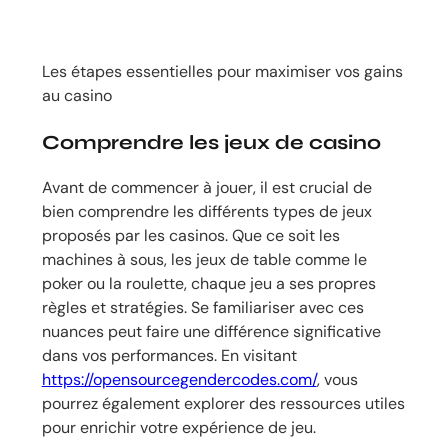
Les étapes essentielles pour maximiser vos gains
au casino
Comprendre les jeux de casino
Avant de commencer à jouer, il est crucial de
bien comprendre les différents types de jeux
proposés par les casinos. Que ce soit les
machines à sous, les jeux de table comme le
poker ou la roulette, chaque jeu a ses propres
règles et stratégies. Se familiariser avec ces
nuances peut faire une différence significative
dans vos performances. En visitant
https://opensourcegendercodes.com/
, vous
pourrez également explorer des ressources utiles
pour enrichir votre expérience de jeu.