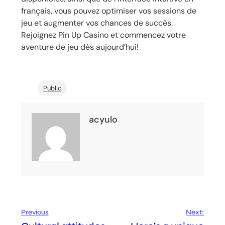
français, vous pouvez optimiser vos sessions de
jeu et augmenter vos chances de succès.
Rejoignez Pin Up Casino et commencez votre
aventure de jeu dès aujourd’hui!
Public
acyulo
Previous
Next: