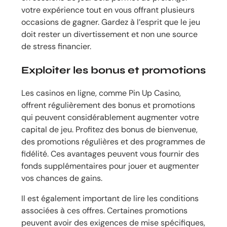
votre expérience tout en vous offrant plusieurs
occasions de gagner. Gardez à l’esprit que le jeu
doit rester un divertissement et non une source
de stress financier.
Exploiter les bonus et promotions
Les casinos en ligne, comme Pin Up Casino,
offrent régulièrement des bonus et promotions
qui peuvent considérablement augmenter votre
capital de jeu. Profitez des bonus de bienvenue,
des promotions régulières et des programmes de
fidélité. Ces avantages peuvent vous fournir des
fonds supplémentaires pour jouer et augmenter
vos chances de gains.
Il est également important de lire les conditions
associées à ces offres. Certaines promotions
peuvent avoir des exigences de mise spécifiques,