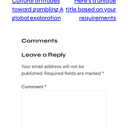
Cultural attitudes
Here’s a unique
toward gambling A
title based on your
global exploration
requirements
Comments
Leave a Reply
Your email address will not be
published.
Required fields are marked
*
Comment
*