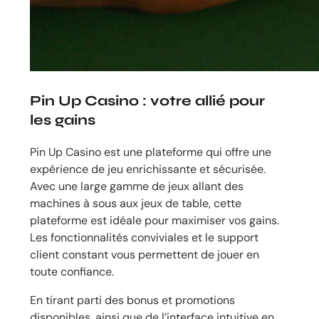
Pin Up Casino : votre allié pour
les gains
Pin Up Casino est une plateforme qui offre une
expérience de jeu enrichissante et sécurisée.
Avec une large gamme de jeux allant des
machines à sous aux jeux de table, cette
plateforme est idéale pour maximiser vos gains.
Les fonctionnalités conviviales et le support
client constant vous permettent de jouer en
toute confiance.
En tirant parti des bonus et promotions
disponibles, ainsi que de l’interface intuitive en