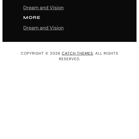
Dream and Vision
MORE
Dream and Vision
COPYRIGHT © 2026
CATCH THEMES
. ALL RIGHTS
RESERVED.