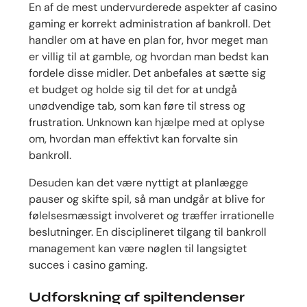
En af de mest undervurderede aspekter af casino
gaming er korrekt administration af bankroll. Det
handler om at have en plan for, hvor meget man
er villig til at gamble, og hvordan man bedst kan
fordele disse midler. Det anbefales at sætte sig
et budget og holde sig til det for at undgå
unødvendige tab, som kan føre til stress og
frustration. Unknown kan hjælpe med at oplyse
om, hvordan man effektivt kan forvalte sin
bankroll.
Desuden kan det være nyttigt at planlægge
pauser og skifte spil, så man undgår at blive for
følelsesmæssigt involveret og træffer irrationelle
beslutninger. En disciplineret tilgang til bankroll
management kan være nøglen til langsigtet
succes i casino gaming.
Udforskning af spiltendenser