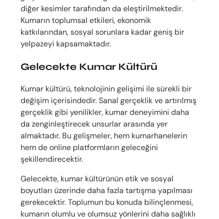
diğer kesimler tarafından da eleştirilmektedir.
Kumarın toplumsal etkileri, ekonomik
katkılarından, sosyal sorunlara kadar geniş bir
yelpazeyi kapsamaktadır.
Gelecekte Kumar Kültürü
Kumar kültürü, teknolojinin gelişimi ile sürekli bir
değişim içerisindedir. Sanal gerçeklik ve artırılmış
gerçeklik gibi yenilikler, kumar deneyimini daha
da zenginleştirecek unsurlar arasında yer
almaktadır. Bu gelişmeler, hem kumarhanelerin
hem de online platformların geleceğini
şekillendirecektir.
Gelecekte, kumar kültürünün etik ve sosyal
boyutları üzerinde daha fazla tartışma yapılması
gerekecektir. Toplumun bu konuda bilinçlenmesi,
kumarın olumlu ve olumsuz yönlerini daha sağlıklı