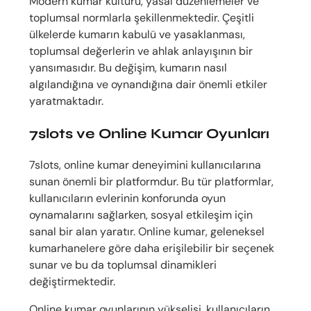
Modern kumar kültürü, yasal düzenlemeler ve
toplumsal normlarla şekillenmektedir. Çeşitli
ülkelerde kumarın kabulü ve yasaklanması,
toplumsal değerlerin ve ahlak anlayışının bir
yansımasıdır. Bu değişim, kumarın nasıl
algılandığına ve oynandığına dair önemli etkiler
yaratmaktadır.
7slots ve Online Kumar Oyunları
7slots, online kumar deneyimini kullanıcılarına
sunan önemli bir platformdur. Bu tür platformlar,
kullanıcıların evlerinin konforunda oyun
oynamalarını sağlarken, sosyal etkileşim için
sanal bir alan yaratır. Online kumar, geleneksel
kumarhanelere göre daha erişilebilir bir seçenek
sunar ve bu da toplumsal dinamikleri
değiştirmektedir.
Online kumar oyunlarının yükselişi, kullanıcıların