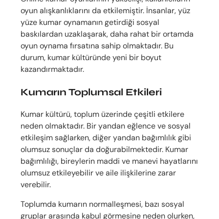
oyun alışkanlıklarını da etkilemiştir. İnsanlar, yüz
yüze kumar oynamanın getirdiği sosyal
baskılardan uzaklaşarak, daha rahat bir ortamda
oyun oynama fırsatına sahip olmaktadır. Bu
durum, kumar kültüründe yeni bir boyut
kazandırmaktadır.
Kumarın Toplumsal Etkileri
Kumar kültürü, toplum üzerinde çeşitli etkilere
neden olmaktadır. Bir yandan eğlence ve sosyal
etkileşim sağlarken, diğer yandan bağımlılık gibi
olumsuz sonuçlar da doğurabilmektedir. Kumar
bağımlılığı, bireylerin maddi ve manevi hayatlarını
olumsuz etkileyebilir ve aile ilişkilerine zarar
verebilir.
Toplumda kumarın normalleşmesi, bazı sosyal
gruplar arasında kabul görmesine neden olurken,