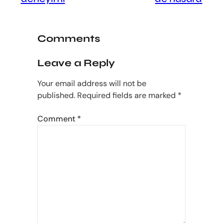
Comments
Leave a Reply
Your email address will not be
published.
Required fields are marked
*
Comment
*