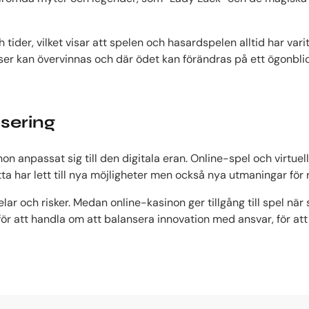
h tider, vilket visar att spelen och hasardspelen alltid har va
ser kan övervinnas och där ödet kan förändras på ett ögonblic
isering
n anpassat sig till den digitala eran. Online-spel och virtuella
ta har lett till nya möjligheter men också nya utmaningar för
ar och risker. Medan online-kasinon ger tillgång till spel när 
 att handla om att balansera innovation med ansvar, för att s