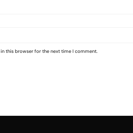
in this browser for the next time I comment.