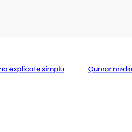
ino explicate simplu
Qumar mədəniy