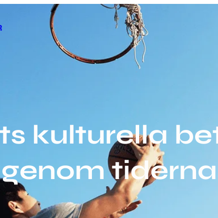
R
ts kulturella be
genom tiderna