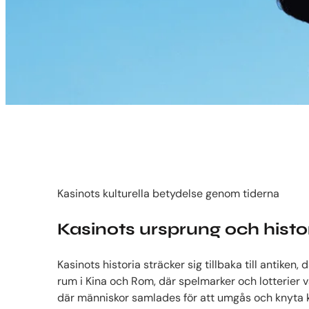
Kasinots kulturella betydelse genom tiderna
Kasinots ursprung och histo
Kasinots historia sträcker sig tillbaka till antike
rum i Kina och Rom, där spelmarker och lotterier v
där människor samlades för att umgås och knyta k