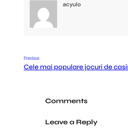
acyulo
Previous
Cele mai populare jocuri de cas
Comments
Leave a Reply