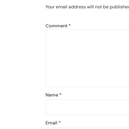
Your email address will not be publishe
Comment
*
Name
*
Email
*