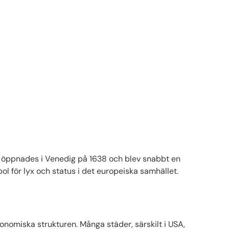
t öppnades i Venedig på 1638 och blev snabbt en
ol för lyx och status i det europeiska samhället.
onomiska strukturen. Många städer, särskilt i USA,