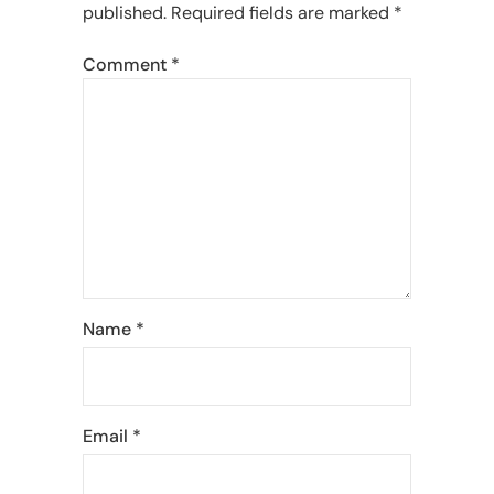
published.
Required fields are marked
*
Comment
*
Name
*
Email
*