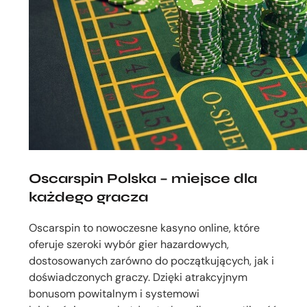
Oscarspin Polska – miejsce dla
każdego gracza
Oscarspin to nowoczesne kasyno online, które
oferuje szeroki wybór gier hazardowych,
dostosowanych zarówno do początkujących, jak i
doświadczonych graczy. Dzięki atrakcyjnym
bonusom powitalnym i systemowi