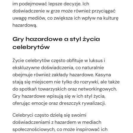
im podejmować lepsze decyzje. Ich
doświadczenie w grze może również przyciągać
uwagę mediów, co zwiększa ich wpływ na kulturę
hazardową.
Gry hazardowe a styl życia
celebrytów
Życie celebrytów często obfituje w luksus i
ekskluzywne doświadczenia, co naturalnie
obejmuje również zakłady hazardowe. Kasyna
stają się miejscem nie tylko do rozrywki, ale także
do spotkań towarzyskich oraz networkingowych.
Gry hazardowe wpisują się w ich styl życia,
oferując emocje oraz dreszczyk rywalizacji.
Celebryci często dzielą się swoimi
doświadczeniami z hazardem w mediach
społecznościowych, co może inspirować ich