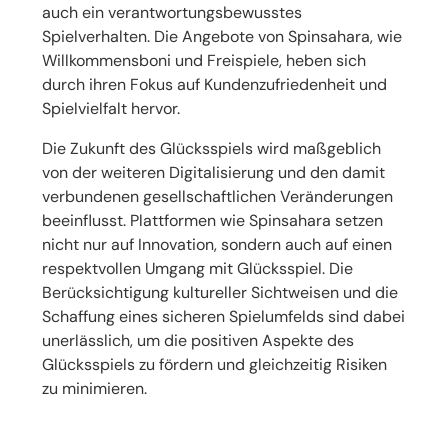
auch ein verantwortungsbewusstes
Spielverhalten. Die Angebote von Spinsahara, wie
Willkommensboni und Freispiele, heben sich
durch ihren Fokus auf Kundenzufriedenheit und
Spielvielfalt hervor.
Die Zukunft des Glücksspiels wird maßgeblich
von der weiteren Digitalisierung und den damit
verbundenen gesellschaftlichen Veränderungen
beeinflusst. Plattformen wie Spinsahara setzen
nicht nur auf Innovation, sondern auch auf einen
respektvollen Umgang mit Glücksspiel. Die
Berücksichtigung kultureller Sichtweisen und die
Schaffung eines sicheren Spielumfelds sind dabei
unerlässlich, um die positiven Aspekte des
Glücksspiels zu fördern und gleichzeitig Risiken
zu minimieren.