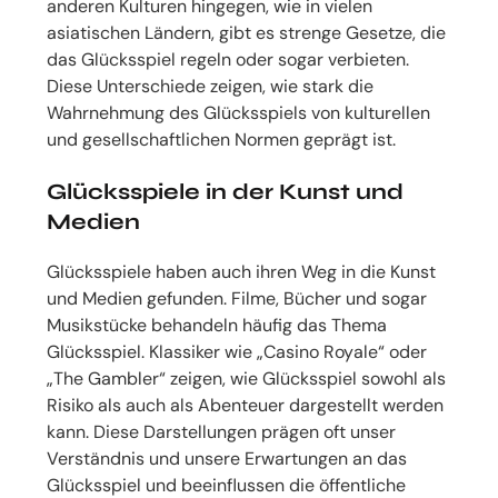
anderen Kulturen hingegen, wie in vielen
asiatischen Ländern, gibt es strenge Gesetze, die
das Glücksspiel regeln oder sogar verbieten.
Diese Unterschiede zeigen, wie stark die
Wahrnehmung des Glücksspiels von kulturellen
und gesellschaftlichen Normen geprägt ist.
Glücksspiele in der Kunst und
Medien
Glücksspiele haben auch ihren Weg in die Kunst
und Medien gefunden. Filme, Bücher und sogar
Musikstücke behandeln häufig das Thema
Glücksspiel. Klassiker wie „Casino Royale“ oder
„The Gambler“ zeigen, wie Glücksspiel sowohl als
Risiko als auch als Abenteuer dargestellt werden
kann. Diese Darstellungen prägen oft unser
Verständnis und unsere Erwartungen an das
Glücksspiel und beeinflussen die öffentliche