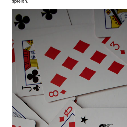
spielen.