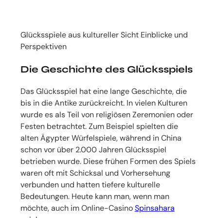
Glücksspiele aus kultureller Sicht Einblicke und
Perspektiven
Die Geschichte des Glücksspiels
Das Glücksspiel hat eine lange Geschichte, die
bis in die Antike zurückreicht. In vielen Kulturen
wurde es als Teil von religiösen Zeremonien oder
Festen betrachtet. Zum Beispiel spielten die
alten Ägypter Würfelspiele, während in China
schon vor über 2.000 Jahren Glücksspiel
betrieben wurde. Diese frühen Formen des Spiels
waren oft mit Schicksal und Vorhersehung
verbunden und hatten tiefere kulturelle
Bedeutungen. Heute kann man, wenn man
möchte, auch im Online-Casino
Spinsahara