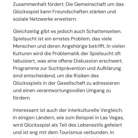
Zusammenhalt fördert. Die Gemeinschaft um das
Glücksspiel kann Freundschaften stärken und
soziale Netzwerke erweitern.
Gleichzeitig gibt es jedoch auch Schattenseiten.
Spielsucht ist ein ernstes Problem, das viele
Menschen und deren Angehörige betrifft. In vielen
Kulturen wird die Problematik der Spielsucht oft
tabuisiert, was eine offene Diskussion erschwert.
Programme zur Suchtprävention und Aufklärung
sind entscheidend, um die Risiken des
Glücksspiels in der Gesellschaft zu adressieren
und einen verantwortungsvollen Umgang zu
fördern.
Interessant ist auch der interkulturelle Vergleich.
In einigen Ländern, wie zum Beispiel in Las Vegas,
wird Glücksspiel als Teil des Lebensstils gefeiert
und ist eng mit dem Tourismus verbunden. In