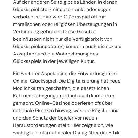
Auf der anderen Seite gibt es Länder, in denen
Glücksspiel stark eingeschränkt oder sogar
verboten ist. Hier wird Glücksspiel oft mit
moralischen oder religiösen Überzeugungen in
Verbindung gebracht. Diese Gesetze
beeinflussen nicht nur die Verfügbarkeit von
Glücksspielangeboten, sondern auch die soziale
Akzeptanz und die Wahrnehmung des
Glücksspiels in der jeweiligen Kultur.
Ein weiterer Aspekt sind die Entwicklungen im
Online-Glücksspiel. Die Digitalisierung hat neue
Möglichkeiten geschaffen, die gesetzlichen
Rahmenbedingungen jedoch auch komplexer
gemacht. Online-Casinos operieren oft über
nationale Grenzen hinweg, was die Regulierung
und den Schutz der Spieler vor neuen
Herausforderungen stellt. Hier zeigt sich, wie
wichtig ein internationaler Dialog über die Ethik