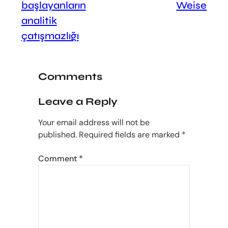
başlayanların
Weise
analitik
çatışmazlığı
Comments
Leave a Reply
Your email address will not be
published.
Required fields are marked
*
Comment
*