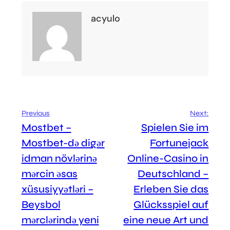
acyulo
Previous
Next:
Mostbet –
Spielen Sie im
Mostbet-də digər
Fortunejack
idman növlərinə
Online-Casino in
mərcin əsas
Deutschland –
xüsusiyyətləri –
Erleben Sie das
Beysbol
Glücksspiel auf
mərclərində yeni
eine neue Art und