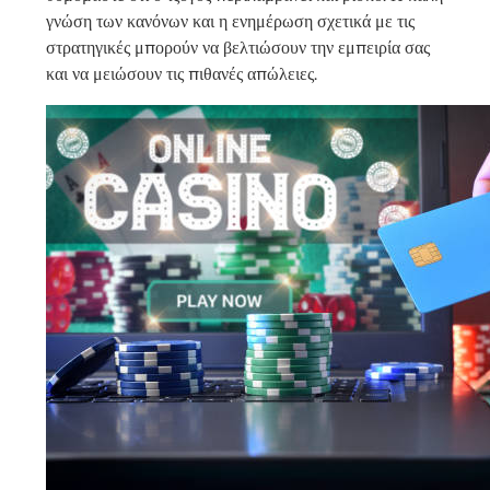
γνώση των κανόνων και η ενημέρωση σχετικά με τις
στρατηγικές μπορούν να βελτιώσουν την εμπειρία σας
και να μειώσουν τις πιθανές απώλειες.