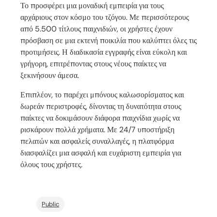
Το προσφέρει μια μοναδική εμπειρία για τους
αρχάριους στον κόσμο του τζόγου. Με περισσότερους
από 5.500 τίτλους παιχνιδιών, οι χρήστες έχουν
πρόσβαση σε μια εκτενή ποικιλία που καλύπτει όλες τις
προτιμήσεις. Η διαδικασία εγγραφής είναι εύκολη και
γρήγορη, επιτρέποντας στους νέους παίκτες να
ξεκινήσουν άμεσα.
Επιπλέον, το παρέχει μπόνους καλωσορίσματος και
δωρεάν περιστροφές, δίνοντας τη δυνατότητα στους
παίκτες να δοκιμάσουν διάφορα παιχνίδια χωρίς να
ρισκάρουν πολλά χρήματα. Με 24/7 υποστήριξη
πελατών και ασφαλείς συναλλαγές, η πλατφόρμα
διασφαλίζει μια ασφαλή και ευχάριστη εμπειρία για
όλους τους χρήστες.
Public