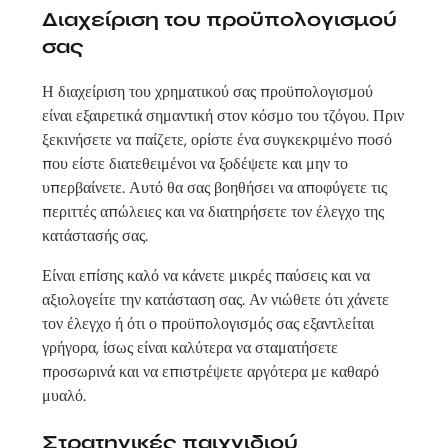
Διαχείριση του προϋπολογισμού
σας
Η διαχείριση του χρηματικού σας προϋπολογισμού
είναι εξαιρετικά σημαντική στον κόσμο του τζόγου. Πριν
ξεκινήσετε να παίζετε, ορίστε ένα συγκεκριμένο ποσό
που είστε διατεθειμένοι να ξοδέψετε και μην το
υπερβαίνετε. Αυτό θα σας βοηθήσει να αποφύγετε τις
περιττές απώλειες και να διατηρήσετε τον έλεγχο της
κατάστασής σας.
Είναι επίσης καλό να κάνετε μικρές παύσεις και να
αξιολογείτε την κατάσταση σας. Αν νιώθετε ότι χάνετε
τον έλεγχο ή ότι ο προϋπολογισμός σας εξαντλείται
γρήγορα, ίσως είναι καλύτερα να σταματήσετε
προσωρινά και να επιστρέψετε αργότερα με καθαρό
μυαλό.
Στρατηγικές παιχνιδιού