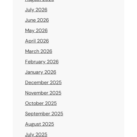
July 2026
June 2026
May 2026
April 2026
March 2026
February 2026
January 2026
December 2025
November 2025
October 2025
September 2025
August 2025
July 2025