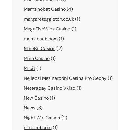
Mamzinobet Casino
(4)
margareteggleton.co.uk
(1)
MegaFishWins Casino
(1)
mem-saab.com
(1)
MineBit Casino
(2)
Mino Casino
(1)
Mrbit
(1)
Nejlepší Mezinárodní Casina Pro Čechy
(1)
Neterapay Casino Vklad
(1)
New Casino
(1)
News
(3)
Night Win Casino
(2)
nimbnet.com
(1)