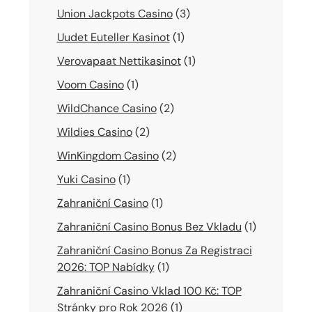
Union Jackpots Casino
(3)
Uudet Euteller Kasinot
(1)
Verovapaat Nettikasinot
(1)
Voom Casino
(1)
WildChance Casino
(2)
Wildies Casino
(2)
WinKingdom Casino
(2)
Yuki Casino
(1)
Zahraniční Casino
(1)
Zahraniční Casino Bonus Bez Vkladu
(1)
Zahraniční Casino Bonus Za Registraci
2026: TOP Nabídky
(1)
Zahraniční Casino Vklad 100 Kč: TOP
Stránky pro Rok 2026
(1)