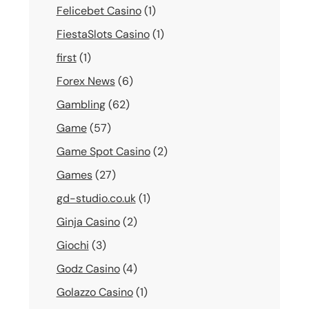
Felicebet Casino
(1)
FiestaSlots Casino
(1)
first
(1)
Forex News
(6)
Gambling
(62)
Game
(57)
Game Spot Casino
(2)
Games
(27)
gd-studio.co.uk
(1)
Ginja Casino
(2)
Giochi
(3)
Godz Casino
(4)
Golazzo Casino
(1)