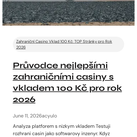
Zahraniční Casino Vklad 100 Kč: TOP Stránky pro Rok
2026
Průvodce nejlepšími
zahraničními casiny s
vkladem 100 Kč pro rok
2026
June 11, 2026
acyulo
Analyza platforem s nizkym vkladem Testuji
rozhrani casin jako softwarovy inzenyr. Kdyz