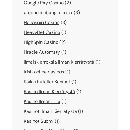
Google Pay Casino
(2)
greenchillibangor.co.uk
(3)
Hahaspin Casino
(3)
HeavyBet Casino
(1)
HighSpin Casino
(2)
Hracie Automaty
(1)
Ilmaiskierroksia Ilman Kierrätystä
(1)
Irish online casinos
(1)
Kaikki Euteller Kasinot
(1)
Kasino Ilman Kierrätystä
(1)
Kasino Ilman Tiliä
(1)
Kasinot Ilman Kierrätystä
(1)
Kasinot Suomi
(1)