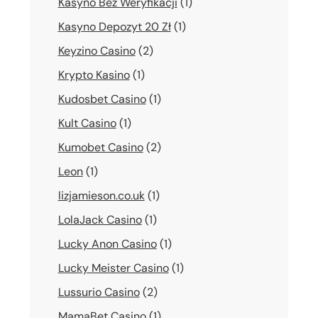
Kasyno Bez Weryfikacji
(1)
Kasyno Depozyt 20 Zł
(1)
Keyzino Casino
(2)
Krypto Kasino
(1)
Kudosbet Casino
(1)
Kult Casino
(1)
Kumobet Casino
(2)
Leon
(1)
lizjamieson.co.uk
(1)
LolaJack Casino
(1)
Lucky Anon Casino
(1)
Lucky Meister Casino
(1)
Lussurio Casino
(2)
MamaBet Casino
(1)