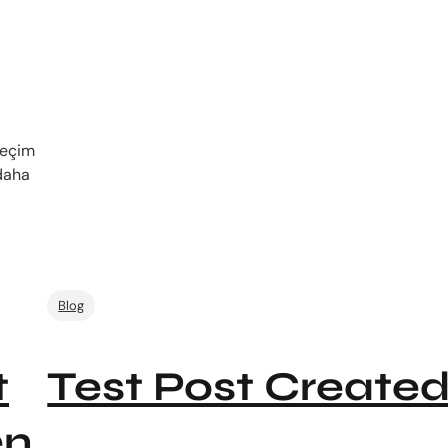
seçim
 daha
Blog
t
Test Post Create
en