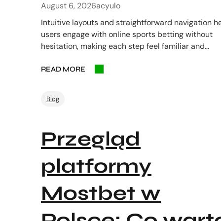
August 6, 2026
acyulo
Intuitive layouts and straightforward navigation h
users engage with online sports betting without
hesitation, making each step feel familiar and…
READ MORE
Blog
Przegląd
platformy
Mostbet w
Polsce: Co wart