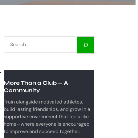
S
E
A
R
d
C
H
More Than a Club — A
Community
Train alongside motivated athletes,
build lasting friendships, and grow in a
supportive environment that feels like
home—where everyone is encouraged
to improve and succeed together.