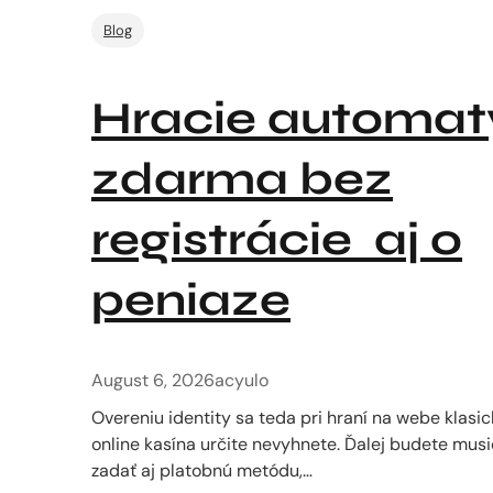
Blog
Hracie automat
zdarma bez
registrácie ️ aj o
peniaze
August 6, 2026
acyulo
Overeniu identity sa teda pri hraní na webe klasi
online kasína určite nevyhnete. Ďalej budete musi
zadať aj platobnú metódu,…