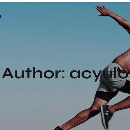
R
Author:
acyulo