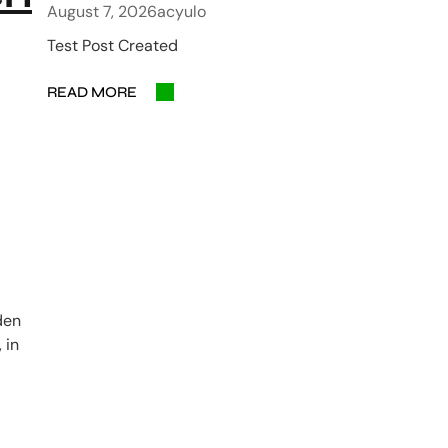
August 7, 2026
acyulo
Test Post Created
READ MORE
den
 in