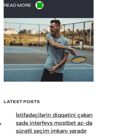
READ MORE
LATEST POSTS
d
İstifadəçilərin diqqətini çəkən
sadə interfeys mostbet az-da
sürətli seçim imkanı yaradır