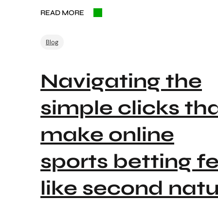
READ MORE
Blog
Navigating the
simple clicks th
make online
sports betting fe
like second nat