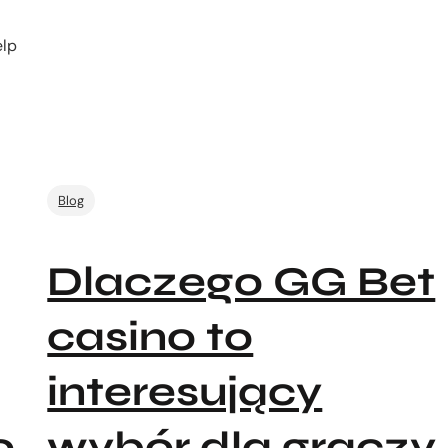
elp
Blog
Dlaczego GG Bet
casino to
interesujący
o
wybór dla graczy