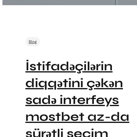
Blog
İstifadəçilərin
diqqətini çəkən
sadə interfeys
mostbet az-da
sürətli seçim