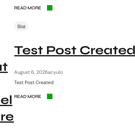
READ MORE
Blog
Test Post Create
at
August 6, 2026
acyulo
Test Post Created
el
READ MORE
ure