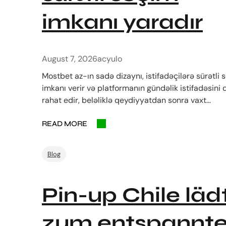
imkanı yaradır
August 7, 2026
acyulo
Mostbet az-ın sadə dizaynı, istifadəçilərə sürətli 
imkanı verir və platformanın gündəlik istifadəsini
rahat edir, beləliklə qeydiyyatdan sonra vaxt…
READ MORE
Blog
Pin-up Chile läd
zum entspannt