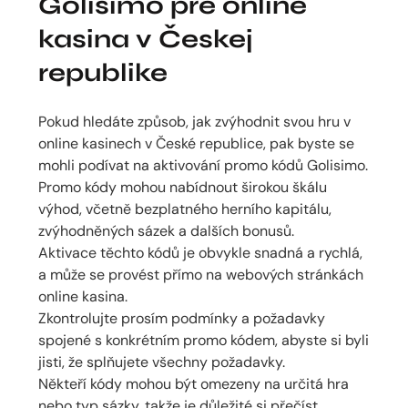
Golisimo pre online
kasina v Českej
republike
Pokud hledáte způsob, jak zvýhodnit svou hru v
online kasinech v České republice, pak byste se
mohli podívat na aktivování promo kódů Golisimo.
Promo kódy mohou nabídnout širokou škálu
výhod, včetně bezplatného herního kapitálu,
zvýhodněných sázek a dalších bonusů.
Aktivace těchto kódů je obvykle snadná a rychlá,
a může se provést přímo na webových stránkách
online kasina.
Zkontrolujte prosím podmínky a požadavky
spojené s konkrétním promo kódem, abyste si byli
jisti, že splňujete všechny požadavky.
Někteří kódy mohou být omezeny na určitá hra
nebo typ sázky, takže je důležité si přečíst