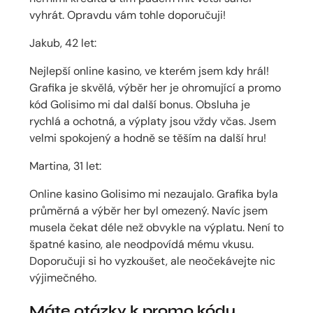
vyhrát. Opravdu vám tohle doporučuji!
Jakub, 42 let:
Nejlepší online kasino, ve kterém jsem kdy hrál!
Grafika je skvělá, výběr her je ohromující a promo
kód Golisimo mi dal další bonus. Obsluha je
rychlá a ochotná, a výplaty jsou vždy včas. Jsem
velmi spokojený a hodně se těším na další hru!
Martina, 31 let:
Online kasino Golisimo mi nezaujalo. Grafika byla
průměrná a výběr her byl omezený. Navíc jsem
musela čekat déle než obvykle na výplatu. Není to
špatné kasino, ale neodpovídá mému vkusu.
Doporučuji si ho vyzkoušet, ale neočekávejte nic
výjimečného.
Máte otázky k promo kódu