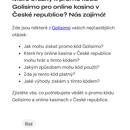
Golisimo pro online kasino v
České republice? Nás zajímá!
Zde jsou některé z
Golisimo
vašich nejčastějších
otázek:
Jak mohu ziskat promo kód Golisimo?
Které hry online kasina v České republice
mohu hrát s tímto kódem?
Jakým způsobem mohu kód použít?
Zda je tento kód platný?
Jaké výhody ziskám s tímto kódem?
Zjistěte vše, co potřebujete vědět o promo kódu
Golisimo a online kasinech v České republice.
Blog