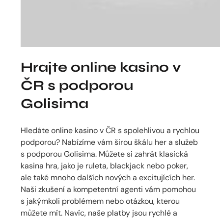
Hrajte online kasino v
ČR s podporou
Golisima
Hledáte online kasino v ČR s spolehlivou a rychlou
podporou? Nabízíme vám širou škálu her a služeb
s podporou Golisima. Můžete si zahrát klasická
kasina hra, jako je ruleta, blackjack nebo poker,
ale také mnoho dalších nových a excitujících her.
Naši zkušení a kompetentní agenti vám pomohou
s jakýmkoli problémem nebo otázkou, kterou
můžete mít. Navíc, naše platby jsou rychlé a