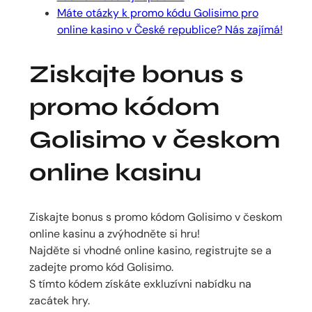
Máte otázky k promo kódu Golisimo pro
online kasino v České republice? Nás zajímá!
Ziskajte bonus s
promo kódom
Golisimo v českom
online kasinu
Ziskajte bonus s promo kódom Golisimo v českom
online kasinu a zvýhodněte si hru!
Najděte si vhodné online kasino, registrujte se a
zadejte promo kód Golisimo.
S tímto kódem získáte exkluzívni nabídku na
zacátek hry.