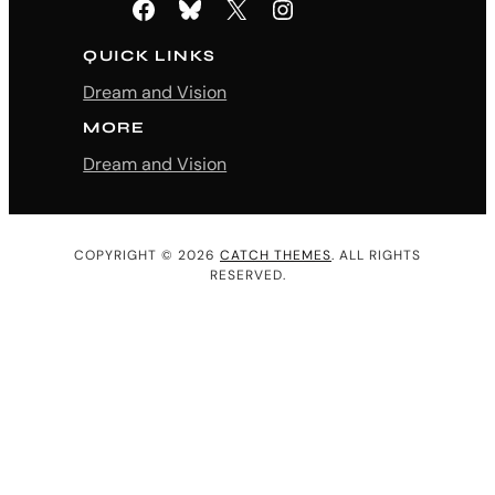
Facebook
Bluesky
X
Instagram
QUICK LINKS
Dream and Vision
MORE
Dream and Vision
COPYRIGHT © 2026
CATCH THEMES
. ALL RIGHTS
RESERVED.