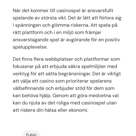
När det kommer till casinospel är ansvarsfullt
spelande av största vikt. Det är lätt att förlora sig
i spänningen och glömma riskerna. Att spela på
rätt plattform och i en miljö som främjar
ansvarstagande spel är avgörande för en positiv
spelupplevelse.
Det finns flera webbplatser och plattformar som
fokuserar på att erbjuda säkra spelmiljöer med
verktyg för att sätta begränsningar. Det är viktigt
att välja ett casino som prioriterar spelarens
välbefinnande och erbjuder stöd för dem som
kan behöva hjälp. Genom att göra medvetna val
kan du njuta av det roliga med casinospel utan
att riskera din hälsa eller ekonomi.
Public