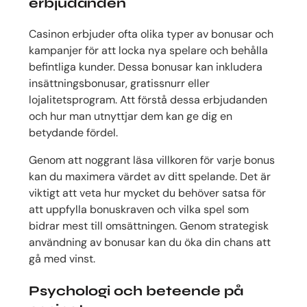
erbjudanden
Casinon erbjuder ofta olika typer av bonusar och
kampanjer för att locka nya spelare och behålla
befintliga kunder. Dessa bonusar kan inkludera
insättningsbonusar, gratissnurr eller
lojalitetsprogram. Att förstå dessa erbjudanden
och hur man utnyttjar dem kan ge dig en
betydande fördel.
Genom att noggrant läsa villkoren för varje bonus
kan du maximera värdet av ditt spelande. Det är
viktigt att veta hur mycket du behöver satsa för
att uppfylla bonuskraven och vilka spel som
bidrar mest till omsättningen. Genom strategisk
användning av bonusar kan du öka din chans att
gå med vinst.
Psychologi och beteende på