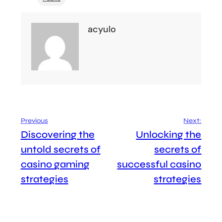
acyulo
Previous
Next:
Discovering the
Unlocking the
untold secrets of
secrets of
casino gaming
successful casino
strategies
strategies