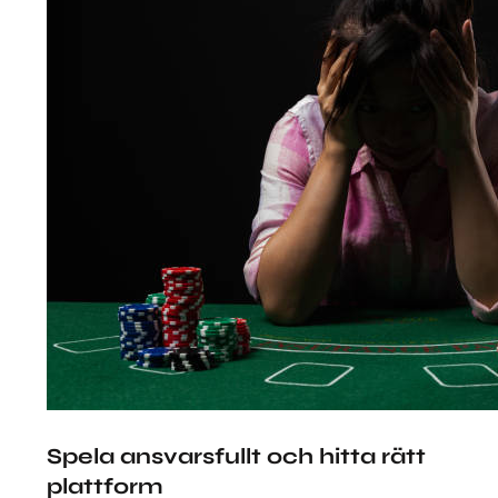
Spela ansvarsfullt och hitta rätt
plattform