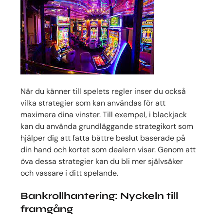
När du känner till spelets regler inser du också
vilka strategier som kan användas för att
maximera dina vinster. Till exempel, i blackjack
kan du använda grundläggande strategikort som
hjälper dig att fatta bättre beslut baserade på
din hand och kortet som dealern visar. Genom att
öva dessa strategier kan du bli mer självsäker
och vassare i ditt spelande.
Bankrollhantering: Nyckeln till
framgång