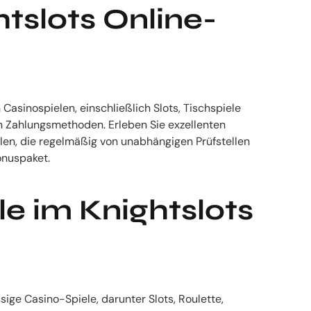
htslots Online-
Casinospielen, einschließlich Slots, Tischspiele
on Zahlungsmethoden. Erleben Sie exzellenten
len, die regelmäßig von unabhängigen Prüfstellen
onuspaket.
le im Knightslots
ige Casino-Spiele, darunter Slots, Roulette,