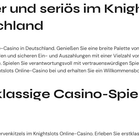
er und seriös im Knig
chland
e-Casino in Deutschland. Genießen Sie eine breite Palette von 
llen und sicheren Ein- und Auszahlungen mit einer Vielzahl v
. Spielen Sie verantwortungsvoll mit vertrauenswürdigen Spie
htslots Online-Casino bei und erhalten Sie ein Willkommensb
klassige Casino-Spie
enkitzels im Knightslots Online-Casino. Erleben Sie erstklass