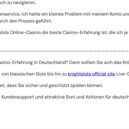
ch zu navigieren.
enservice. Ich hatte ein kleines Problem mit meinem Konto un
urch den Prozess geführt.
lots Online-Casino die beste Casino-Erfahrung ist, die ich je
————————————————————————————————
Casino-Erfahrung in Deutschland? Dann sollten Sie sich das K
 von klassischen Slots bis hin zu
knightslots official site
Live-D
tet, dass Sie sicher und geschützt spielen können.
 Kundensupport und attraktive Boni und Aktionen für deutsch