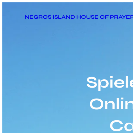
Skip
to
NEGROS ISLAND HOUSE OF PRAYE
content
Spiel
Onli
Ca