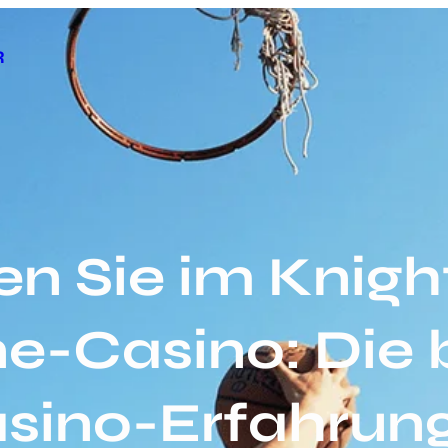
R
en Sie im Knigh
ne-Casino: Die 
sino-Erfahrung