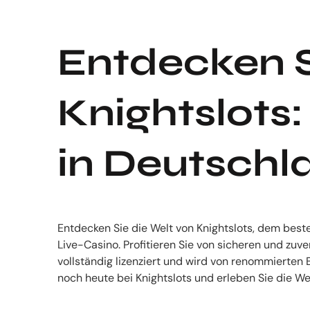
Entdecken S
Knightslots
in Deutschl
Entdecken Sie die Welt von Knightslots, dem beste
Live-Casino. Profitieren Sie von sicheren und zu
vollständig lizenziert und wird von renommierten 
noch heute bei Knightslots und erleben Sie die We