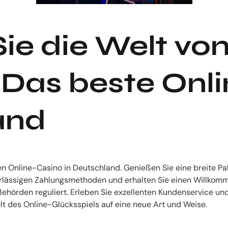
ie die Welt vo
: Das beste Onl
and
n Online-Casino in Deutschland. Genießen Sie eine breite Pale
verlässigen Zahlungsmethoden und erhalten Sie einen Willkomme
Behörden reguliert. Erleben Sie exzellenten Kundenservice und
lt des Online-Glücksspiels auf eine neue Art und Weise.