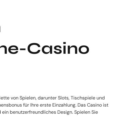
n
ine-Casino
tte von Spielen, darunter Slots, Tischspiele und
nsbonus für Ihre erste Einzahlung. Das Casino ist
 ein benutzerfreundliches Design. Spielen Sie