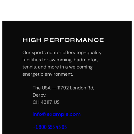
HIGH PERFORMANCE
Our sports center offers top-quality
facilities for swimming, badminton,
tennis, and more in a welcoming,
energetic environment.
The USA — 11792 London Rd,
Derby,
OH 43117, US
info@example.com
+1 800 555 45 65