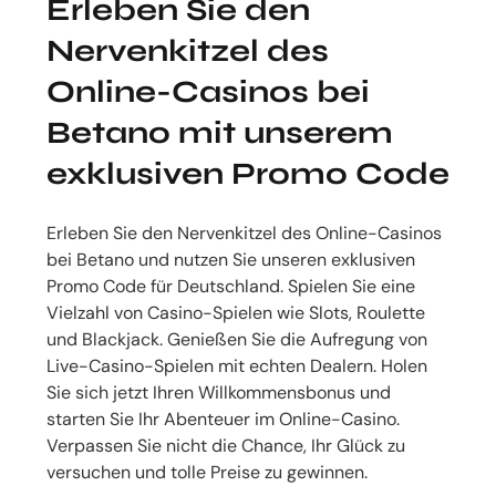
Erleben Sie den
Nervenkitzel des
Online-Casinos bei
Betano mit unserem
exklusiven Promo Code
Erleben Sie den Nervenkitzel des Online-Casinos
bei Betano und nutzen Sie unseren exklusiven
Promo Code für Deutschland. Spielen Sie eine
Vielzahl von Casino-Spielen wie Slots, Roulette
und Blackjack. Genießen Sie die Aufregung von
Live-Casino-Spielen mit echten Dealern. Holen
Sie sich jetzt Ihren Willkommensbonus und
starten Sie Ihr Abenteuer im Online-Casino.
Verpassen Sie nicht die Chance, Ihr Glück zu
versuchen und tolle Preise zu gewinnen.