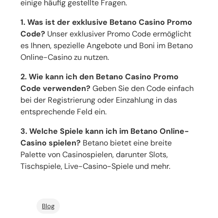
einige häufig gestellte Fragen.
1. Was ist der exklusive Betano Casino Promo
Code?
Unser exklusiver Promo Code ermöglicht
es Ihnen, spezielle Angebote und Boni im Betano
Online-Casino zu nutzen.
2. Wie kann ich den Betano Casino Promo
Code verwenden?
Geben Sie den Code einfach
bei der Registrierung oder Einzahlung in das
entsprechende Feld ein.
3. Welche Spiele kann ich im Betano Online-
Casino spielen?
Betano bietet eine breite
Palette von Casinospielen, darunter Slots,
Tischspiele, Live-Casino-Spiele und mehr.
Blog