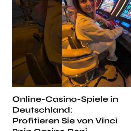
Online-Casino-Spiele in
Deutschland:
Profitieren Sie von Vinci