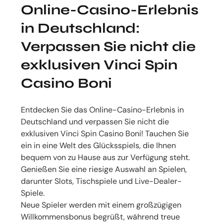
Online-Casino-Erlebnis
in Deutschland:
Verpassen Sie nicht die
exklusiven Vinci Spin
Casino Boni
Entdecken Sie das Online-Casino-Erlebnis in
Deutschland und verpassen Sie nicht die
exklusiven Vinci Spin Casino Boni! Tauchen Sie
ein in eine Welt des Glücksspiels, die Ihnen
bequem von zu Hause aus zur Verfügung steht.
Genießen Sie eine riesige Auswahl an Spielen,
darunter Slots, Tischspiele und Live-Dealer-
Spiele.
Neue Spieler werden mit einem großzügigen
Willkommensbonus begrüßt, während treue