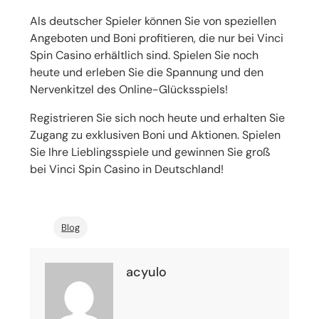
Als deutscher Spieler können Sie von speziellen
Angeboten und Boni profitieren, die nur bei Vinci
Spin Casino erhältlich sind. Spielen Sie noch
heute und erleben Sie die Spannung und den
Nervenkitzel des Online-Glücksspiels!
Registrieren Sie sich noch heute und erhalten Sie
Zugang zu exklusiven Boni und Aktionen. Spielen
Sie Ihre Lieblingsspiele und gewinnen Sie groß
bei Vinci Spin Casino in Deutschland!
Blog
acyulo