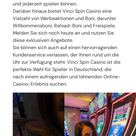
und jederzeit spielen können.
Darüber hinaus bietet Vinci Spin Casino eine
Vielzahl von Werbeaktionen und Boni, darunter
Willkommensboni, Reload-Boni und Freispiele.
Melden Sie sich noch heute an und nutzen Sie
diese exklusiven Angebote.
Sie können sich auch auf einen hervorragenden
Kundenservice verlassen, der Ihnen rund um die
Uhr zur Verfügung steht. Vinci Spin Casino ist die
perfekte Wahl für Spieler in Deutschland, die
nach einem aufregenden und lohnenden Online-
Casino-Erlebnis suchen.