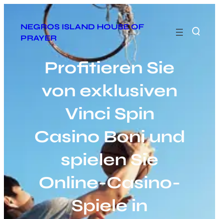
Skip
to
NEGROS ISLAND HOUSE OF
content
PRAYER
Profitieren Sie
von exklusiven
Vinci Spin
Casino Boni und
spielen Sie
Online-Casino-
Spiele in