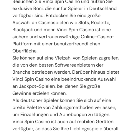
Besuchen Sie Vinci Spin Casino und nutzen Sie
exklusive Boni, die nur für Spieler in Deutschland
verfügbar sind. Entdecken Sie eine große
Auswahl an Casinospielen wie Slots, Roulette,
Blackjack und mehr. Vinci Spin Casino ist eine
sichere und vertrauenswürdige Online-Casino-
Plattform mit einer benutzerfreundlichen
Oberfläche.
Sie können auf eine Vielzahl von Spielen zugreifen,
die von den besten Softwareanbietern der
Branche betrieben werden. Darüber hinaus bietet
Vinci Spin Casino eine beeindruckende Auswahl
an Jackpot-Spielen, bei denen Sie große
Gewinne erzielen können.
Als deutscher Spieler können Sie sich auf eine
breite Palette von Zahlungsmethoden verlassen,
um Einzahlungen und Abhebungen zu tätigen.
Vinci Spin Casino ist auch auf mobilen Geräten
verfügbar, so dass Sie Ihre Lieblingsspiele überall