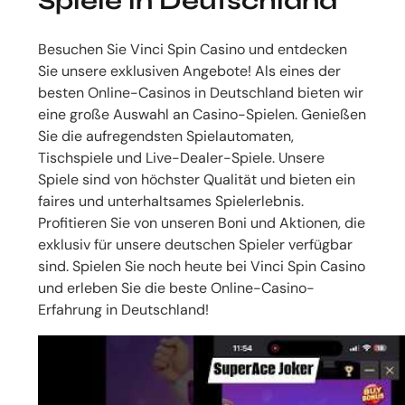
Spiele in Deutschland
Besuchen Sie Vinci Spin Casino und entdecken
Sie unsere exklusiven Angebote! Als eines der
besten Online-Casinos in Deutschland bieten wir
eine große Auswahl an Casino-Spielen. Genießen
Sie die aufregendsten Spielautomaten,
Tischspiele und Live-Dealer-Spiele. Unsere
Spiele sind von höchster Qualität und bieten ein
faires und unterhaltsames Spielerlebnis.
Profitieren Sie von unseren Boni und Aktionen, die
exklusiv für unsere deutschen Spieler verfügbar
sind. Spielen Sie noch heute bei Vinci Spin Casino
und erleben Sie die beste Online-Casino-
Erfahrung in Deutschland!