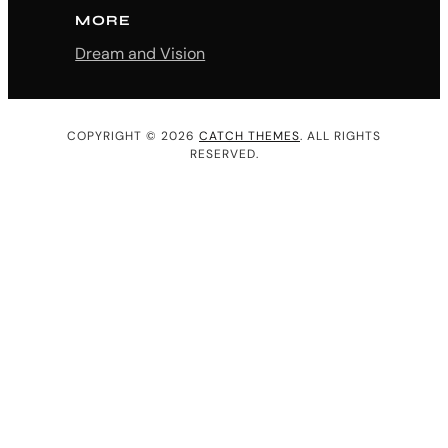
MORE
Dream and Vision
COPYRIGHT © 2026
CATCH THEMES
. ALL RIGHTS
RESERVED.