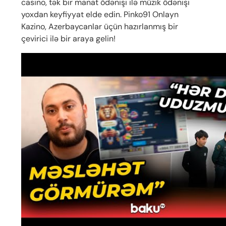
casino, tək bir manat ödənişi ilə müzik ödənişi
yoxdan keyfiyyat elde edin. Pinko91 Onlayn
Kazino, Azerbaycanlar üçün hazırlanmış bir
çevirici ilə bir araya gelin!