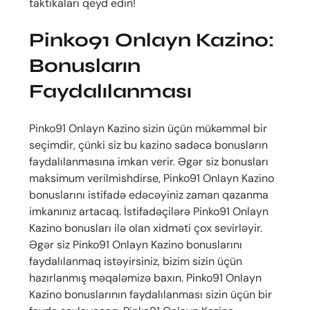
taktikaları qeyd edin!
Pinko91 Onlayn Kazino:
Bonusların
Faydalılanması
Pinko91 Onlayn Kazino sizin üçün mükəmməl bir
seçimdir, çünki siz bu kazino sadəcə bonusların
faydalılanmasına imkan verir. Əgər siz bonusları
maksimum verilmishdirse, Pinko91 Onlayn Kazino
bonuslarını istifadə edəcəyiniz zaman qazanma
imkanınız artacaq. İstifadəçilərə Pinko91 Onlayn
Kazino bonusları ilə olan xidməti çox sevirləyir.
Əgər siz Pinko91 Onlayn Kazino bonuslarını
faydalılanmaq istəyirsiniz, bizim sizin üçün
hazırlanmış məqaləmizə baxın. Pinko91 Onlayn
Kazino bonuslarının faydalılanması sizin üçün bir