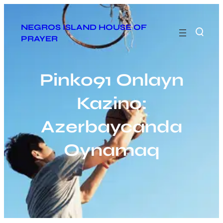
Skip
to
NEGROS ISLAND HOUSE OF
content
PRAYER
Pinko91 Onlayn
Kazino:
Azerbaycanda
Oynamaq