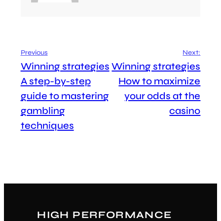
Previous
Next:
Winning strategies
Winning strategies
A step-by-step
How to maximize
guide to mastering
your odds at the
gambling
casino
techniques
HIGH PERFORMANCE