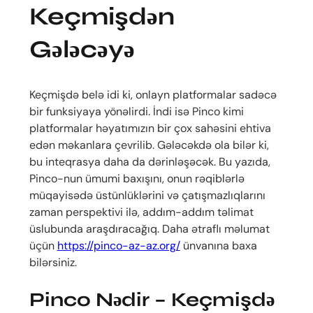
Keçmişdən
Gələcəyə
Keçmişdə belə idi ki, onlayn platformalar sadəcə
bir funksiyaya yönəlirdi. İndi isə Pinco kimi
platformalar həyatımızın bir çox sahəsini ehtiva
edən məkanlara çevrilib. Gələcəkdə ola bilər ki,
bu inteqrasya daha da dərinləşəcək. Bu yazıda,
Pinco-nun ümumi baxışını, onun rəqiblərlə
müqayisədə üstünlüklərini və çatışmazlıqlarını
zaman perspektivi ilə, addım-addım təlimat
üslubunda araşdıracağıq. Daha ətraflı məlumat
üçün
https://pinco-az-az.org/
ünvanına baxa
bilərsiniz.
Pinco Nədir – Keçmişdə