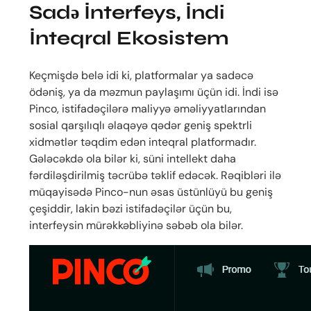
Sadə İnterfeys, İndi
İnteqral Ekosistem
Keçmişdə belə idi ki, platformalar ya sadəcə
ödəniş, ya da məzmun paylaşımı üçün idi. İndi isə
Pinco, istifadəçilərə maliyyə əməliyyatlarından
sosial qarşılıqlı əlaqəyə qədər geniş spektrli
xidmətlər təqdim edən inteqral platformadır.
Gələcəkdə ola bilər ki, süni intellekt daha
fərdiləşdirilmiş təcrübə təklif edəcək. Rəqibləri ilə
müqayisədə Pinco-nun əsas üstünlüyü bu geniş
çeşiddir, lakin bəzi istifadəçilər üçün bu,
interfeysin mürəkkəbliyinə səbəb ola bilər.