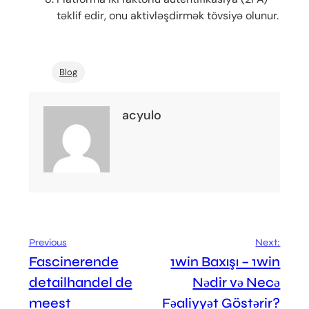
təklif edir, onu aktivləşdirmək tövsiyə olunur.
Blog
acyulo
Previous
Next:
Fascinerende
1win Baxışı – 1win
detailhandel de
Nədir və Necə
meest
Fəaliyyət Göstərir?