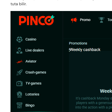
tuta bilir.