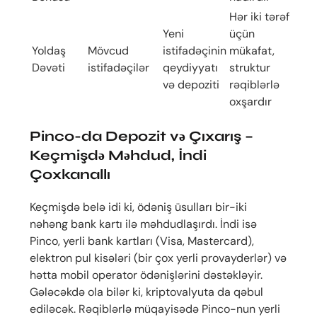
Hər iki tərəf
Yeni
üçün
Yoldaş
Mövcud
istifadəçinin
mükafat,
Dəvəti
istifadəçilər
qeydiyyatı
struktur
və depoziti
rəqiblərlə
oxşardır
Pinco-da Depozit və Çıxarış –
Keçmişdə Məhdud, İndi
Çoxkanallı
Keçmişdə belə idi ki, ödəniş üsulları bir-iki
nəhəng bank kartı ilə məhdudlaşırdı. İndi isə
Pinco, yerli bank kartları (Visa, Mastercard),
elektron pul kisələri (bir çox yerli provayderlər) və
hətta mobil operator ödənişlərini dəstəkləyir.
Gələcəkdə ola bilər ki, kriptovalyuta da qəbul
ediləcək. Rəqiblərlə müqayisədə Pinco-nun yerli