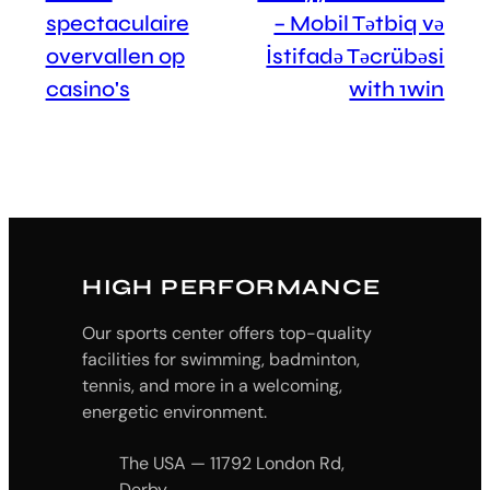
spectaculaire
– Mobil Tətbiq və
overvallen op
İstifadə Təcrübəsi
casino's
with 1win
HIGH PERFORMANCE
Our sports center offers top-quality
facilities for swimming, badminton,
tennis, and more in a welcoming,
energetic environment.
The USA — 11792 London Rd,
Derby,