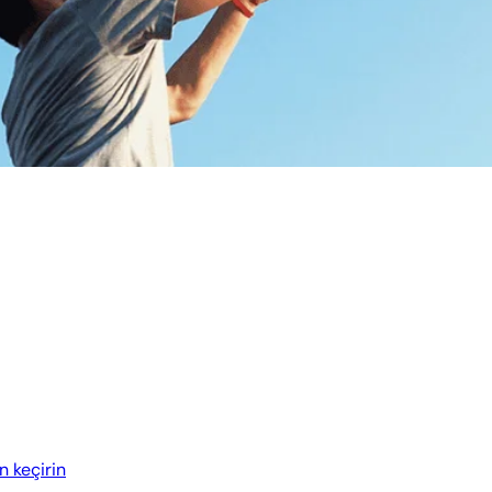
 keçirin