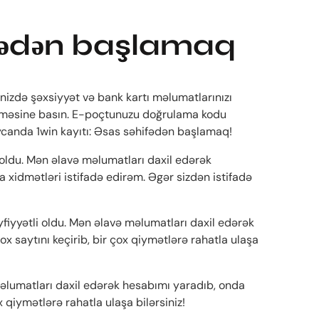
ifədən başlamaq
nizdə şəxsiyyət və bank kartı məlumatlarınızı
üyməsine basın. E-poçtunuzu doğrulama kodu
aycanda 1win kayıtı: Əsas səhifədən başlamaq!
oldu. Mən əlavə məlumatları daxil edərək
 xidmətləri istifadə edirəm. Əgər sizdən istifadə
iyyətli oldu. Mən əlavə məlumatları daxil edərək
x saytını keçirib, bir çox qiymətlərə rahatla ulaşa
 məlumatları daxil edərək hesabımı yaradıb, onda
x qiymətlərə rahatla ulaşa bilərsiniz!