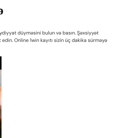
ə
Qeydiyyat düyməsini bulun və basın. Şəxsiyyət
 edin. Online 1win kayıtı sizin üç dakika sürməyə