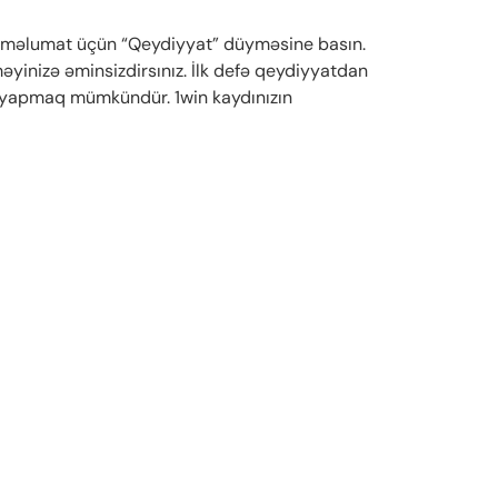
flı məlumat üçün “Qeydiyyat” düyməsine basın.
tməyinizə əminsizdirsınız. İlk defə qeydiyyatdan
iş yapmaq mümkündür. 1win kaydınızın