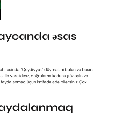
baycanda əsas
 səhifesində “Qeydiyyat” düyməsini bulun və basın.
si ilə yaratdınız, doğrulama kodunu gözləyin və
n faydalanmaq üçün istifadə edə bilərsiniz. Çox
 faydalanmaq