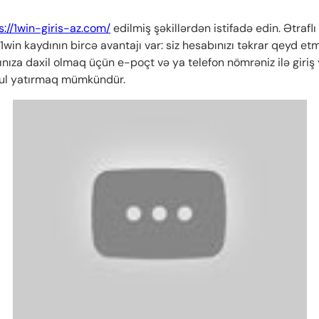
s://1win-giris-az.com/
edilmiş şəkillərdən istifadə edin. Ətra
. 1win kaydının bircə avantajı var: siz hesabınızı təkrar qeyd e
bınıza daxil olmaq üçün e-poçt və ya telefon nömrəniz ilə gir
pul yatırmaq mümkündür.