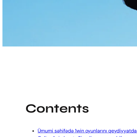
Contents
Ümumi səhifədə 1win oyunlarını qeydiyyatdan