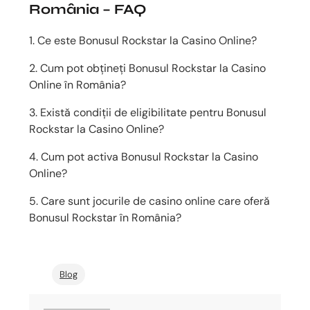
România – FAQ
1. Ce este Bonusul Rockstar la Casino Online?
2. Cum pot obțineți Bonusul Rockstar la Casino
Online în România?
3. Există condiții de eligibilitate pentru Bonusul
Rockstar la Casino Online?
4. Cum pot activa Bonusul Rockstar la Casino
Online?
5. Care sunt jocurile de casino online care oferă
Bonusul Rockstar în România?
Blog