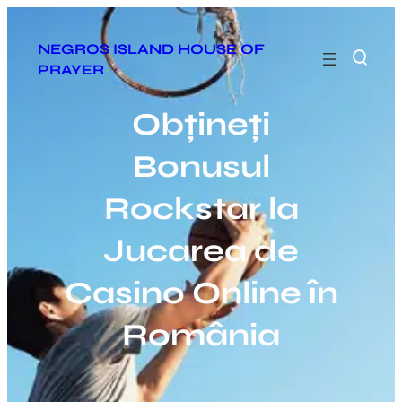
Skip
to
NEGROS ISLAND HOUSE OF
content
PRAYER
Obțineți
Bonusul
Rockstar la
Jucarea de
Casino Online în
România