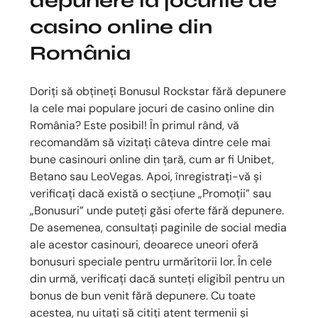
depunere la jocurile de
casino online din
România
Doriți să obțineți Bonusul Rockstar fără depunere
la cele mai populare jocuri de casino online din
România? Este posibil! În primul rând, vă
recomandăm să vizitați câteva dintre cele mai
bune casinouri online din țară, cum ar fi Unibet,
Betano sau LeoVegas. Apoi, înregistrați-vă și
verificați dacă există o secțiune „Promoții” sau
„Bonusuri” unde puteți găsi oferte fără depunere.
De asemenea, consultați paginile de social media
ale acestor casinouri, deoarece uneori oferă
bonusuri speciale pentru urmăritorii lor. În cele
din urmă, verificați dacă sunteți eligibil pentru un
bonus de bun venit fără depunere. Cu toate
acestea, nu uitați să citiți atent termenii și