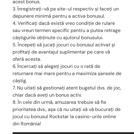
acest bonus.
3. Înregistrați-vă pe site-ul respectiv și faceți un
depunere minimă pentru a activa bonusul.
4. Verificați dacă există vreo condiție de rulare
sau vreun termen specific pentru a putea retrage
câștigurile obținute cu ajutorul bonusului.
5. Începeți să jucați jocuri cu bonusul activat și
profitați de avantajul suplimentar pe care vă
oferă acesta.
6. Încercați să alegeți jocuri cu o rată de
returnare mai mare pentru a maximiza șansele de
câștig.
7. Nu uitați să gestionați atent bugetul dvs. de joc,
chiar dacă aveți un bonus activ.
8. În cele din urmă, amuzarea trebuie să fie
prioritatea dvs., așa că nu uitați să vă bucurați de
jocul cu bonusul Rockstar la casino-urile online
din România!