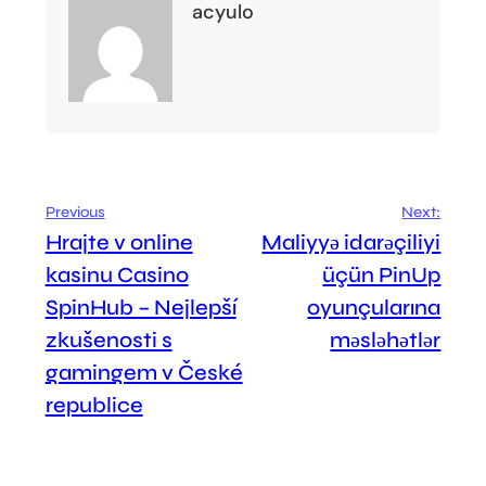
acyulo
Previous
Next:
Hrajte v online
Maliyyə idarəçiliyi
kasinu Casino
üçün PinUp
SpinHub – Nejlepší
oyunçularına
zkušenosti s
məsləhətlər
gamingem v České
republice