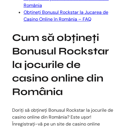
România
Obțineți Bonusul Rockstar la Jucarea de
Casino Online în România – FAQ
Cum să obțineți
Bonusul Rockstar
la jocurile de
casino online din
România
Doriți să obțineți Bonusul Rockstar la jocurile de
casino online din România? Este ușor!
Înregistrați-vă pe un site de casino online