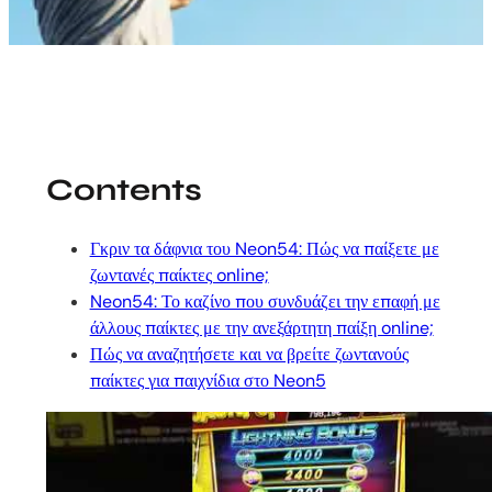
Contents
Γκριν τα δάφνια του Neon54: Πώς να παίξετε με
ζωντανές παίκτες online;
Neon54: Το καζίνο που συνδυάζει την επαφή με
άλλους παίκτες με την ανεξάρτητη παίξη online;
Πώς να αναζητήσετε και να βρείτε ζωντανούς
παίκτες για παιχνίδια στο Neon5