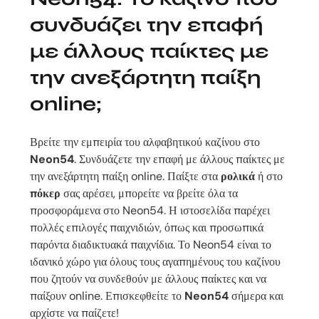
συνδυάζει την επαφή
με άλλους παίκτες με
την ανεξάρτητη παίξη
online;
Βρείτε την εμπειρία του αλφαβητικού καζίνου στο
Neon54
. Συνδυάζετε την επαφή με άλλους παίκτες με
την ανεξάρτητη παίξη online. Παίξτε στα
ρολικά
ή στο
πόκερ
σας αρέσει, μπορείτε να βρείτε όλα τα
προσφοράμενα στο Neon54. Η ιστοσελίδα παρέχει
πολλές επιλογές παιχνιδιών, όπως και προσωπικά
παρόντα διαδικτυακά παιχνίδια. Το Neon54 είναι το
ιδανικό χώρο για όλους τους αγαπημένους του καζίνου
που ζητούν να συνδεθούν με άλλους παίκτες και να
παίξουν online. Επισκεφθείτε το
Neon54
σήμερα και
αρχίστε να παίζετε!