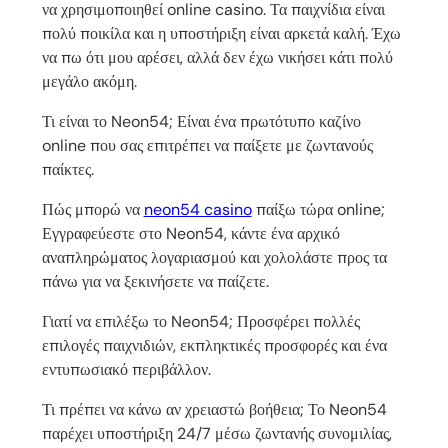
να χρησιμοποιηθεί online casino. Τα παιχνίδια είναι
πολύ ποικίλα και η υποστήριξη είναι αρκετά καλή. Έχω
να πω ότι μου αρέσει, αλλά δεν έχω νικήσει κάτι πολύ
μεγάλο ακόμη.
Τι είναι το Neon54; Είναι ένα πρωτότυπο καζίνο
online που σας επιτρέπει να παίξετε με ζωντανούς
παίκτες.
Πώς μπορώ να
neon54 casino
παίξω τώρα online;
Εγγραφεύεστε στο Neon54, κάντε ένα αρχικό
αναπληρώματος λογαριασμού και χολολάστε προς τα
πάνω για να ξεκινήσετε να παίζετε.
Γιατί να επιλέξω το Neon54; Προσφέρει πολλές
επιλογές παιχνιδιών, εκπληκτικές προσφορές και ένα
εντυπωσιακό περιβάλλον.
Τι πρέπει να κάνω αν χρειαστώ βοήθεια; Το Neon54
παρέχει υποστήριξη 24/7 μέσω ζωντανής συνομιλίας,