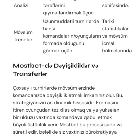
Analizi
tərəflərini
səhifəsində.
qiymətləndirmək üçün.
Uzunmüddətli turnirlərdə
Tarixi
hansı
statistikalar
Mövsüm
komandaların/oyunçuların
və mövsüm
Trendləri
formada olduğunu
icmalı
görmək üçün.
bölmələrində.
Mostbet-də Dəyişikliklər və
Transferlər
Çoxsaylı turnirlərdə mövsüm ərzində
komandanızda dəyişiklik etmək imkanınız olur. Bu,
strategiyanızın ən dinamik hissəsidir. Formasını
itirən oyunçudan tez xilas olmaq və ya yüksələn
bir ulduzu vaxtında komandaya qəbul etmək
böyük üstünlük verir. Mostbet bu prosesi sadə və
sürətli edir, beləliklə siz vaxtınızı bürokratiyaya