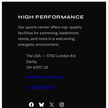
HIGH PERFORMANCE
Our sports center offers top-quality
facilities for swimming, badminton,
tennis, and more in a welcoming,
energetic environment.
The USA — 11792 London Rd,
Derby,
OH 43117, US
info@example.com
+1 800 555 45 65
Facebook
Bluesky
X
Instagram