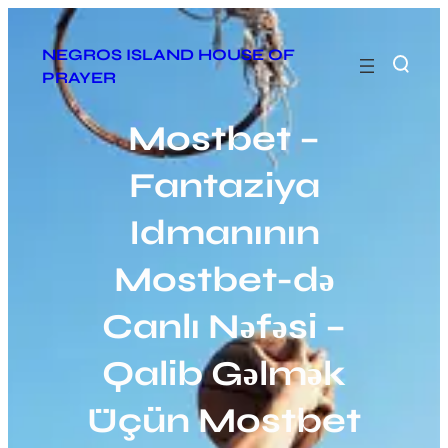
Skip
to
NEGROS ISLAND HOUSE OF
content
PRAYER
Mostbet –
Fantaziya
Idmanının
Mostbet-də
Canlı Nəfəsi –
Qalib Gəlmək
Üçün Mostbet