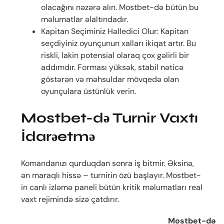
olacağını nəzərə alın. Mostbet-də bütün bu
məlumatlar əlaltındadır.
Kapitan Seçiminiz Həlledici Olur: Kapitan
seçdiyiniz oyunçunun xalları ikiqat artır. Bu
riskli, lakin potensial olaraq çox gəlirli bir
addımdır. Forması yüksək, stabil nəticə
göstərən və məhsuldar mövqedə olan
oyunçulara üstünlük verin.
Mostbet-də Turnir Vaxtı
İdarəetmə
Komandanızı qurduqdan sonra iş bitmir. Əksinə,
ən maraqlı hissə – turnirin özü başlayır. Mostbet-
in canlı izləmə paneli bütün kritik məlumatları real
vaxt rejimində sizə çatdırır.
Mostbet-də