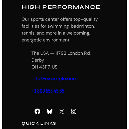
HIGH PERFORMANCE
Our sports center offers top-quality
facilities for swimming, badminton,
tennis, and more in a welcoming,
energetic environment.
The USA — 11792 London Rd,
Derby,
OH 43117, US
info@example.com
+1 800 555 45 65
Facebook
Bluesky
X
Instagram
QUICK LINKS