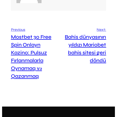
Previous
Next:
Mostbet 30 Free
Bahis dünyasının
Spin Onlayn
yıldızı Mariobet
Kazino: Pulsuz
bahis sitesi geri
Fırlanmalarla
döndü
Oynamaq və
Qazanmaq