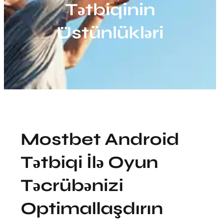
Tətbiqinin
Üstünlükləri
Mostbet Android
Tətbiqi İlə Oyun
Təcrübənizi
Optimallaşdırın