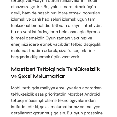
tətbiqi, veb-saytın bütün funksiyalarını mobil
cihazınıza gətirir. Bu, yalnız mərc etmək üçün
deyil, həm də hesabınızı idarə etmək, bonusları
izləmək və canlı hadisələri izləmək üçün tam
funksional bir həlldir. Tətbiqin dizaynı intuitivdir,
bu da yeni istifadəçilərin belə asanlıqla öyrənə
bilməsi deməkdir. Oyun zamanı vaxtınızı və
enerjinizi idarə etmək vacibdir; tətbiq dəqiqəlik
məlumat təqdim edərək, sizə öz seçimləriniz
haqqında düşünmək üçün vaxt verir.
Mostbet Tətbiqində Təhlükəsizlik
və Şəxsi Məlumatlar
Mobil tətbiqdə maliyyə əməliyyatları apararkən
təhlükəsizlik əsas prioritetdir. Mostbet Android
tətbiqi müasir şifrələmə texnologiyalarından
istifadə edir ki, şəxsi məlumatlarınız və maliyyə
detallarınız qorunmuş qalsın. Bu, oyun prosesinə