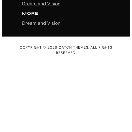
Dream and Vision
MORE
Dream and Vision
COPYRIGHT © 2026
CATCH THEMES
. ALL RIGHTS
RESERVED.