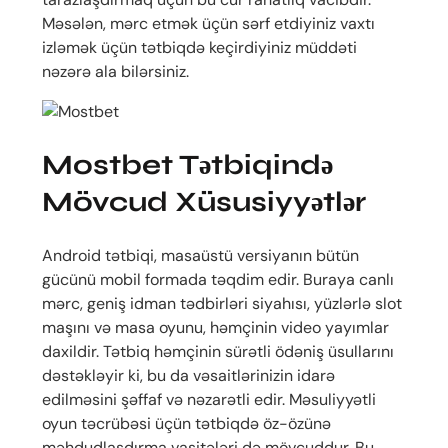
Məsələn, mərc etmək üçün sərf etdiyiniz vaxtı
izləmək üçün tətbiqdə keçirdiyiniz müddəti
nəzərə ala bilərsiniz.
Mostbet Tətbiqində
Mövcud Xüsusiyyətlər
Android tətbiqi, masaüstü versiyanın bütün
gücünü mobil formada təqdim edir. Buraya canlı
mərc, geniş idman tədbirləri siyahısı, yüzlərlə slot
maşını və masa oyunu, həmçinin video yayımlar
daxildir. Tətbiq həmçinin sürətli ödəniş üsullarını
dəstəkləyir ki, bu da vəsaitlərinizin idarə
edilməsini şəffaf və nəzarətli edir. Məsuliyyətli
oyun təcrübəsi üçün tətbiqdə öz-özünə
məhdudlaşdırma vasitələri də mövcuddur. Bu