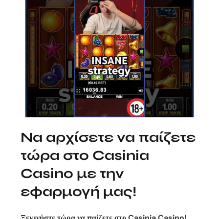
Να αρχίσετε να παίζετε
τώρα στο Casinia
Casino με την
εφαρμογή μας!
Ξεκινήστε τώρα να παίζετε στο Casinia Casino!