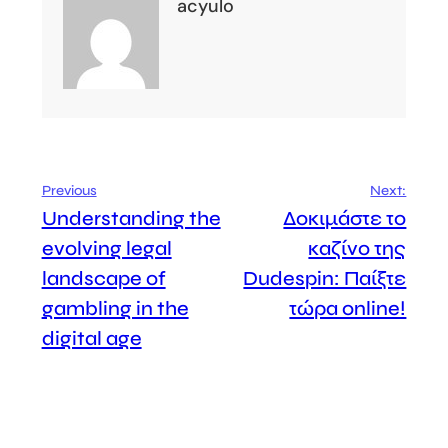
acyulo
Previous
Next:
Understanding the
Δοκιμάστε το
evolving legal
καζίνο της
landscape of
Dudespin: Παίξτε
gambling in the
τώρα online!
digital age