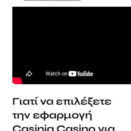
Γιατί να επιλέξετε
την εφαρμογή
Casinia Casino για