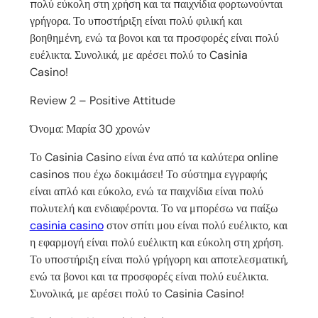
πολύ εύκολη στη χρήση και τα παιχνίδια φορτωνούνται
γρήγορα. Το υποστήριξη είναι πολύ φιλική και
βοηθημένη, ενώ τα βονοι και τα προσφορές είναι πολύ
ευέλικτα. Συνολικά, με αρέσει πολύ το Casinia
Casino!
Review 2 – Positive Attitude
Όνομα: Μαρία 30 χρονών
Το Casinia Casino είναι ένα από τα καλύτερα online
casinos που έχω δοκιμάσει! Το σύστημα εγγραφής
είναι απλό και εύκολο, ενώ τα παιχνίδια είναι πολύ
πολυτελή και ενδιαφέροντα. Το να μπορέσω να παίξω
casinia casino
στον σπίτι μου είναι πολύ ευέλικτο, και
η εφαρμογή είναι πολύ ευέλικτη και εύκολη στη χρήση.
Το υποστήριξη είναι πολύ γρήγορη και αποτελεσματική,
ενώ τα βονοι και τα προσφορές είναι πολύ ευέλικτα.
Συνολικά, με αρέσει πολύ το Casinia Casino!