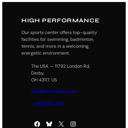
HIGH PERFORMANCE
Our sports center offers top-quality
facilities for swimming, badminton,
tennis, and more in a welcoming,
energetic environment.
The USA — 11792 London Rd,
Derby,
OH 43117, US
info@example.com
+1 800 555 45 65
Facebook
Bluesky
X
Instagram