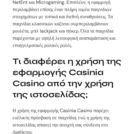
NetEnt και Microgaming. Επιπλέον, η εφαρμογή
περιλαμβάνει επίσης έναν πλήρη τομέα παιγνιδιών
στοιχημάτων με τοπικά και διεθνή συναθροίσεις. Τα
παιχνίδια κλασσικών καζίνου συμπεριλαμβάνουν
ρουλέτα, μπλ lackjack και πόκερ. Όλα τα παιχνίδια
παρέχονται με υψηλή λειτουργική αναπαράσταση και
επαγγελματικές ρολικές ρολές.
Τι διαφέρει η χρήση της
εφαρμογής Casinia
Casino από την χρήση
της ιστοσελίδας;
Η χρήση της εφαρμογής Casinia Casino παρέχει
ευέλικτη πρόσβαση σε παιχνίδια, ενώ η χρήση της
ιστοσελίδας απαιτεί την ανοιχτή σας σύνδεση στο
Διαδίκτυο.