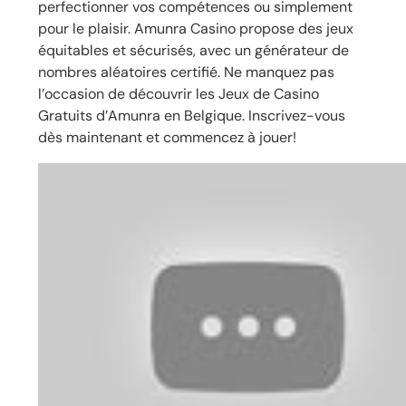
perfectionner vos compétences ou simplement
pour le plaisir. Amunra Casino propose des jeux
équitables et sécurisés, avec un générateur de
nombres aléatoires certifié. Ne manquez pas
l’occasion de découvrir les Jeux de Casino
Gratuits d’Amunra en Belgique. Inscrivez-vous
dès maintenant et commencez à jouer!