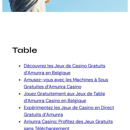
Table
Découvrez les Jeux de Casino Gratuits
d’Amunra en Belgique
Amusez-vous avec les Machines à Sous
Gratuites d’Amunra Casino
Jouez Gratuitement aux Jeux de Table
d’Amunra Casino en Belgique
Expérimentez les Jeux de Casino en Direct
Gratuits d’Amunra
Amunra Casino: Profitez des Jeux Gratuits
sans Téléchargement