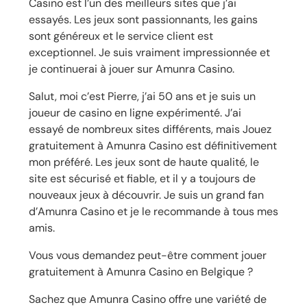
Casino est l’un des meilleurs sites que j’ai
essayés. Les jeux sont passionnants, les gains
sont généreux et le service client est
exceptionnel. Je suis vraiment impressionnée et
je continuerai à jouer sur Amunra Casino.
Salut, moi c’est Pierre, j’ai 50 ans et je suis un
joueur de casino en ligne expérimenté. J’ai
essayé de nombreux sites différents, mais Jouez
gratuitement à Amunra Casino est définitivement
mon préféré. Les jeux sont de haute qualité, le
site est sécurisé et fiable, et il y a toujours de
nouveaux jeux à découvrir. Je suis un grand fan
d’Amunra Casino et je le recommande à tous mes
amis.
Vous vous demandez peut-être comment jouer
gratuitement à Amunra Casino en Belgique ?
Sachez que Amunra Casino offre une variété de