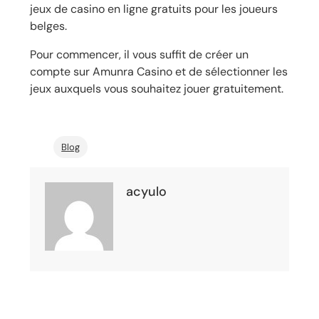
jeux de casino en ligne gratuits pour les joueurs
belges.
Pour commencer, il vous suffit de créer un
compte sur Amunra Casino et de sélectionner les
jeux auxquels vous souhaitez jouer gratuitement.
Blog
acyulo