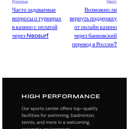
Previous
Next:
Часто задаваемые
Возможно ли
вопросы о турнирах
вернуть поддержку
в казино с оплатой
от онлайн казино
через Neosurf
через банковский
перевод в России?
HIGH PERFORMANCE
Our sports center offers top-quality
facilities for swimming, badminton,
tennis, and more in a welcoming,