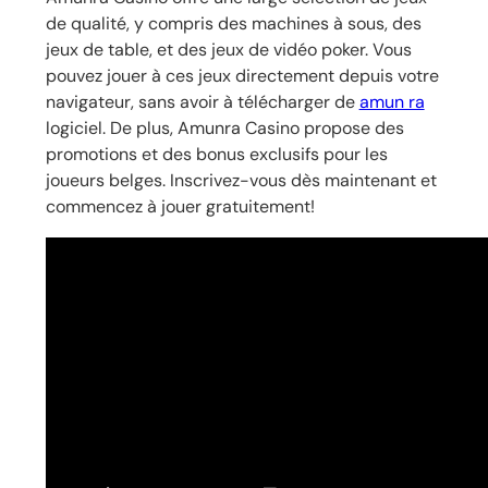
de qualité, y compris des machines à sous, des
jeux de table, et des jeux de vidéo poker. Vous
pouvez jouer à ces jeux directement depuis votre
navigateur, sans avoir à télécharger de
amun ra
logiciel. De plus, Amunra Casino propose des
promotions et des bonus exclusifs pour les
joueurs belges. Inscrivez-vous dès maintenant et
commencez à jouer gratuitement!