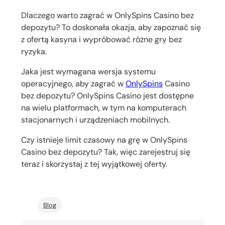
Dlaczego warto zagrać w OnlySpins Casino bez
depozytu? To doskonała okazja, aby zapoznać się
z ofertą kasyna i wypróbować różne gry bez
ryzyka.
Jaka jest wymagana wersja systemu
operacyjnego, aby zagrać w
OnlySpins
Casino
bez depozytu? OnlySpins Casino jest dostępne
na wielu platformach, w tym na komputerach
stacjonarnych i urządzeniach mobilnych.
Czy istnieje limit czasowy na grę w OnlySpins
Casino bez depozytu? Tak, więc zarejestruj się
teraz i skorzystaj z tej wyjątkowej oferty.
Blog