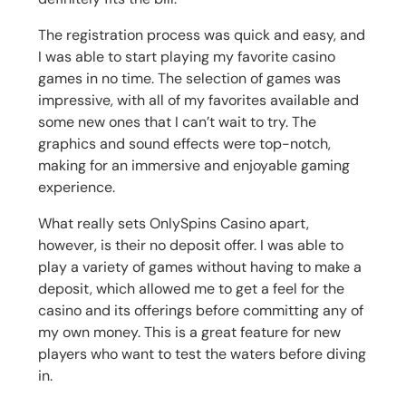
The registration process was quick and easy, and
I was able to start playing my favorite casino
games in no time. The selection of games was
impressive, with all of my favorites available and
some new ones that I can’t wait to try. The
graphics and sound effects were top-notch,
making for an immersive and enjoyable gaming
experience.
What really sets OnlySpins Casino apart,
however, is their no deposit offer. I was able to
play a variety of games without having to make a
deposit, which allowed me to get a feel for the
casino and its offerings before committing any of
my own money. This is a great feature for new
players who want to test the waters before diving
in.