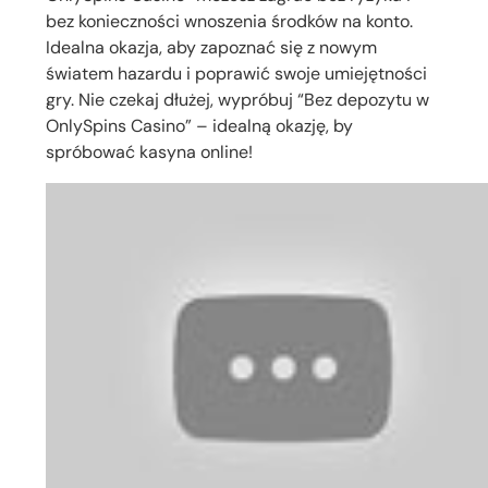
bez konieczności wnoszenia środków na konto.
Idealna okazja, aby zapoznać się z nowym
światem hazardu i poprawić swoje umiejętności
gry. Nie czekaj dłużej, wypróbuj “Bez depozytu w
OnlySpins Casino” – idealną okazję, by
spróbować kasyna online!