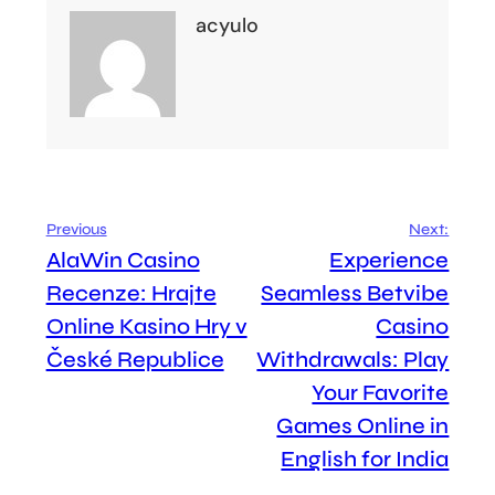
acyulo
Previous
Next:
AlaWin Casino
Experience
Recenze: Hrajte
Seamless Betvibe
Online Kasino Hry v
Casino
České Republice
Withdrawals: Play
Your Favorite
Games Online in
English for India