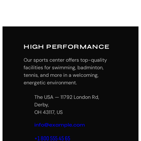
HIGH PERFORMANCE
Our sports center offers top-quality
facilities for swimming, badminton,
tennis, and more in a welcoming,
energetic environment.
The USA — 11792 London Rd,
Derby,
OH 43117, US
info@example.com
+1 800 555 45 65