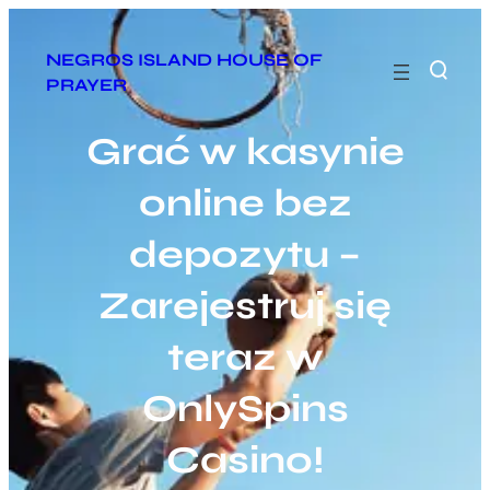
Skip
to
NEGROS ISLAND HOUSE OF
content
PRAYER
Grać w kasynie
online bez
depozytu –
Zarejestruj się
teraz w
OnlySpins
Casino!