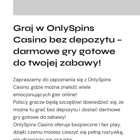
Graj w OnlySpins
Casino bez depozytu –
darmowe gry gotowe
do twojej zabawy!
Zapraszamy do zapoznania się z OnlySpins
Casino, gdzie można znaleźć wiele
emocjonujących gier online!
Polscy gracze będą szczęśliwi dowiedzieć się, że
można tu grać bez depozytu i dostać darmowe
gry gotowe do zabawy!
OnlySpins Casino oferuje bezpieczne i fair play,
dzięki czemu możesz cieszyć się pełną rozrywką,
nie obawiając się oszustw.