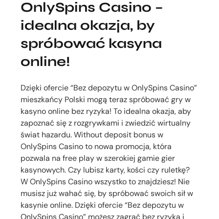
OnlySpins Casino –
idealna okazja, by
spróbować kasyna
online!
Dzięki ofercie “Bez depozytu w OnlySpins Casino”
mieszkańcy Polski mogą teraz spróbować gry w
kasyno online bez ryzyka! To idealna okazja, aby
zapoznać się z rozgrywkami i zwiedzić wirtualny
świat hazardu. Without deposit bonus w
OnlySpins Casino to nowa promocja, która
pozwala na free play w szerokiej gamie gier
kasynowych. Czy lubisz karty, kości czy ruletkę?
W OnlySpins Casino wszystko to znajdziesz! Nie
musisz już wahać się, by spróbować swoich sił w
kasynie online. Dzięki ofercie “Bez depozytu w
OnlySpins Casino” możesz zagrać bez ryzyka i