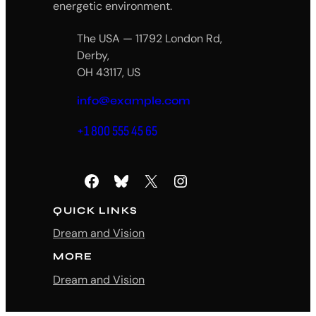
energetic environment.
The USA — 11792 London Rd,
Derby,
OH 43117, US
info@example.com
+1 800 555 45 65
Facebook
Bluesky
X
Instagram
QUICK LINKS
Dream and Vision
MORE
Dream and Vision