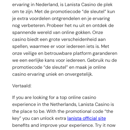
ervaring in Nederland, is Lanista Casino de plek
om te zijn. Met de promotiecode “de sleutel” kun
je extra voordelen ontgrendelen en je ervaring
nog verbeteren. Probeer het nu uit en ontdek de
spannende wereld van online gokken. Onze
casino biedt een grote verscheidenheid aan
spellen, waarmee er voor iedereen iets is. Met
onze veilige en betrouwbare platform garanderen
we een eerlijke kans voor iedereen. Gebruik nu de
promotiecode “de sleutel” en maak je online
casino ervaring uniek en onvergetelijk.
Vertaald:
If you are looking for a top online casino
experience in the Netherlands, Lanista Casino is
the place to be. With the promotional code “the
key” you can unlock extra
lanista official site
benefits and improve your experience. Try it now