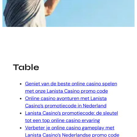
Table
Geniet van de beste online casino spelen
met onze Lanista Casino promo code
Online casino avonturen met Lanista
Casino’s promotiecode in Nederland
Lanista Casino’s promotiecode: de sleutel
tot een top online casino ervaring
Verbeter je online casino gameplay met
Lanista Casino’s Nederlandse promo code