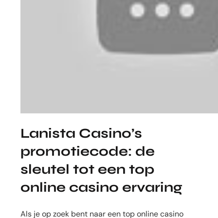
Lanista Casino’s
promotiecode: de
sleutel tot een top
online casino ervaring
Als je op zoek bent naar een top online casino