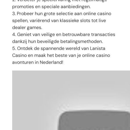
promoties en speciale aanbiedingen.
3. Probeer hun grote selectie aan online casino
spellen, variërend van klassieke slots tot live
dealer games.
4. Geniet van veilige en betrouwbare transacties
dankzij hun beveiligde betalingsmethoden.
5. Ontdek de spannende wereld van Lanista
Casino en maak het beste van je online casino
avonturen in Nederland!