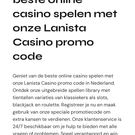
casino spelen met
onze Lanista
Casino promo
code
Geniet van de beste online casino spelen met
onze Lanista Casino promo code in Nederland.
Ontdek onze uitgebreide spellen library met
tientallen variaties van klassiekers als slots,
blackjack en roulette. Registreer je nu en maak
gebruik van onze speciale promotiecode om
extra kansen te verdienen. Onze klantenservice is
24/7 beschikbaar om je hulp te bieden met alle
vragen of problemen. Speel verantwoord en win