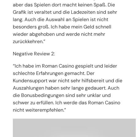
aber das Spielen dort macht keinen Spaß. Die
Grafik ist veraltet und die Ladezeiten sind sehr
lang. Auch die Auswahl an Spielen ist nicht
besonders groß. Ich habe mein Geld schnell
wieder abgehoben und werde nicht mehr
zurückkehren.”
Negative Review 2:
“Ich habe im Roman Casino gespielt und leider
schlechte Erfahrungen gemacht. Der
Kundensupport war nicht sehr hilfsbereit und die
Auszahlungen haben sehr lange gedauert. Auch
die Bonusbedingungen sind sehr unklar und
schwer zu erfüllen. Ich werde das Roman Casino
nicht weiterempfehlen.”