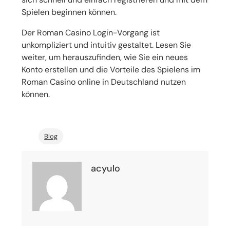
Spielen beginnen können.
Der Roman Casino Login-Vorgang ist
unkompliziert und intuitiv gestaltet. Lesen Sie
weiter, um herauszufinden, wie Sie ein neues
Konto erstellen und die Vorteile des Spielens im
Roman Casino online in Deutschland nutzen
können.
Blog
acyulo