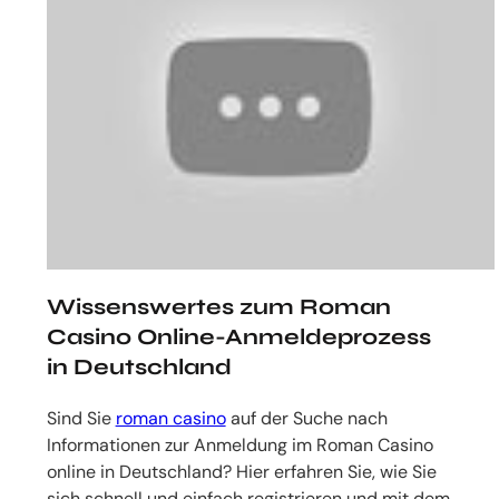
Wissenswertes zum Roman
Casino Online-Anmeldeprozess
in Deutschland
Sind Sie
roman casino
auf der Suche nach
Informationen zur Anmeldung im Roman Casino
online in Deutschland? Hier erfahren Sie, wie Sie
sich schnell und einfach registrieren und mit dem