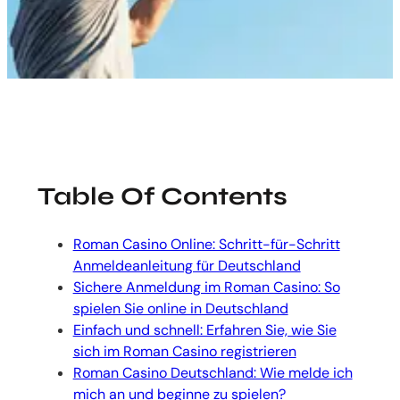
Table Of Contents
Roman Casino Online: Schritt-für-Schritt
Anmeldeanleitung für Deutschland
Sichere Anmeldung im Roman Casino: So
spielen Sie online in Deutschland
Einfach und schnell: Erfahren Sie, wie Sie
sich im Roman Casino registrieren
Roman Casino Deutschland: Wie melde ich
mich an und beginne zu spielen?