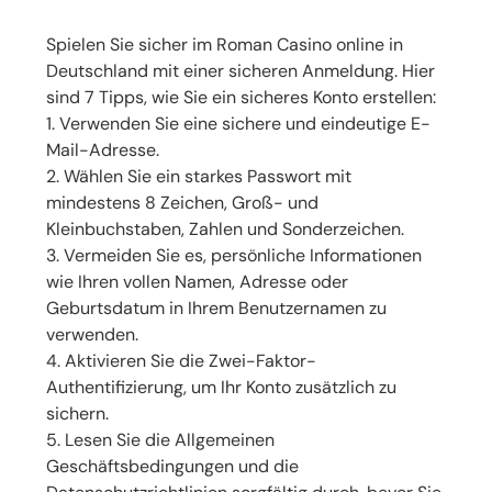
Spielen Sie sicher im Roman Casino online in
Deutschland mit einer sicheren Anmeldung. Hier
sind 7 Tipps, wie Sie ein sicheres Konto erstellen:
1. Verwenden Sie eine sichere und eindeutige E-
Mail-Adresse.
2. Wählen Sie ein starkes Passwort mit
mindestens 8 Zeichen, Groß- und
Kleinbuchstaben, Zahlen und Sonderzeichen.
3. Vermeiden Sie es, persönliche Informationen
wie Ihren vollen Namen, Adresse oder
Geburtsdatum in Ihrem Benutzernamen zu
verwenden.
4. Aktivieren Sie die Zwei-Faktor-
Authentifizierung, um Ihr Konto zusätzlich zu
sichern.
5. Lesen Sie die Allgemeinen
Geschäftsbedingungen und die