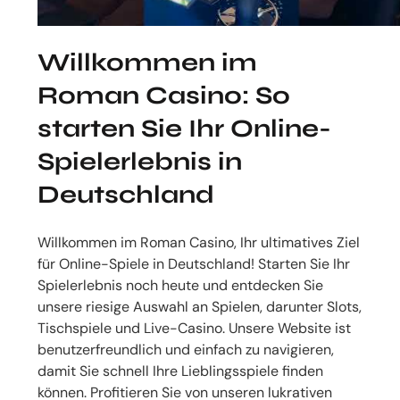
Willkommen im
Roman Casino: So
starten Sie Ihr Online-
Spielerlebnis in
Deutschland
Willkommen im Roman Casino, Ihr ultimatives Ziel
für Online-Spiele in Deutschland! Starten Sie Ihr
Spielerlebnis noch heute und entdecken Sie
unsere riesige Auswahl an Spielen, darunter Slots,
Tischspiele und Live-Casino. Unsere Website ist
benutzerfreundlich und einfach zu navigieren,
damit Sie schnell Ihre Lieblingsspiele finden
können. Profitieren Sie von unseren lukrativen