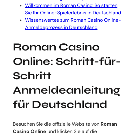
Willkommen im Roman Casino: So starten
Sie Ihr Online-Spielerlebnis in Deutschland
Wissenswertes zum Roman Casino Online-
Anmeldeprozess in Deutschland
Roman Casino
Online: Schritt-für-
Schritt
Anmeldeanleitung
für Deutschland
Besuchen Sie die offizielle Website von
Roman
Casino Online
und klicken Sie auf die