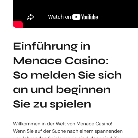
Einführung in
Menace Casino:
So melden Sie sich
an und beginnen
Sie zu spielen
Willkommen in der Welt von Menace Casino!
Wenn Sie auf der Suche nach einem spannenden