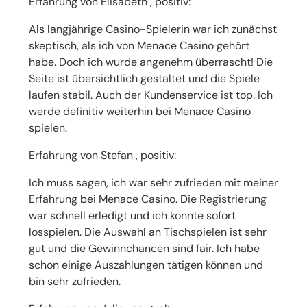
Erfahrung von Elisabeth , positiv:
Als langjährige Casino-Spielerin war ich zunächst
skeptisch, als ich von Menace Casino gehört
habe. Doch ich wurde angenehm überrascht! Die
Seite ist übersichtlich gestaltet und die Spiele
laufen stabil. Auch der Kundenservice ist top. Ich
werde definitiv weiterhin bei Menace Casino
spielen.
Erfahrung von Stefan , positiv:
Ich muss sagen, ich war sehr zufrieden mit meiner
Erfahrung bei Menace Casino. Die Registrierung
war schnell erledigt und ich konnte sofort
losspielen. Die Auswahl an Tischspielen ist sehr
gut und die Gewinnchancen sind fair. Ich habe
schon einige Auszahlungen tätigen können und
bin sehr zufrieden.