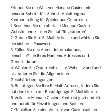
Erleben Sie die Welt von Menace Casino mit
unserer Schritt-für-Schritt-Anleitung zur
Kontoerstellung für Spieler aus Österreich.
1. Besuchen Sie die offizielle Menace Casino
Website und klicken Sie auf “Registrieren”.
2. Geben Sie Ihre E-Mail-Adresse und wählen Sie
ein sicheres Passwort.
3. Füllen Sie das Anmeldeformular aus,
einschließlich Ihres Namens, Adresses und
Geburtsdatums.
4. Wählen Sie Österreich als Ihr Wohnsitzland und
akzeptieren Sie die Allgemeinen
Geschäftsbedingungen.
5. Bestätigen Sie Ihre E-Mail-Adresse, indem Sie
auf den Link in der Bestätigungs-E-Mail klicken.
6. Voila! Ihr Menace Casino-Konto ist jetzt erstellt
und bereit für Einzahlungen und Spielen.
7. Genießen Sie eine Vielzahl von Casinospielen