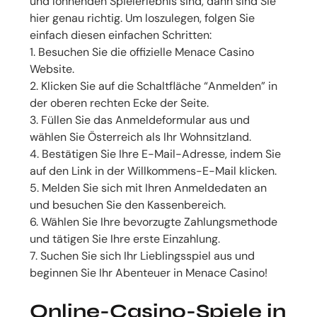
und lohnenden Spielerlebnis sind, dann sind Sie
hier genau richtig. Um loszulegen, folgen Sie
einfach diesen einfachen Schritten:
1. Besuchen Sie die offizielle Menace Casino
Website.
2. Klicken Sie auf die Schaltfläche “Anmelden” in
der oberen rechten Ecke der Seite.
3. Füllen Sie das Anmeldeformular aus und
wählen Sie Österreich als Ihr Wohnsitzland.
4. Bestätigen Sie Ihre E-Mail-Adresse, indem Sie
auf den Link in der Willkommens-E-Mail klicken.
5. Melden Sie sich mit Ihren Anmeldedaten an
und besuchen Sie den Kassenbereich.
6. Wählen Sie Ihre bevorzugte Zahlungsmethode
und tätigen Sie Ihre erste Einzahlung.
7. Suchen Sie sich Ihr Lieblingsspiel aus und
beginnen Sie Ihr Abenteuer in Menace Casino!
Online-Casino-Spiele in