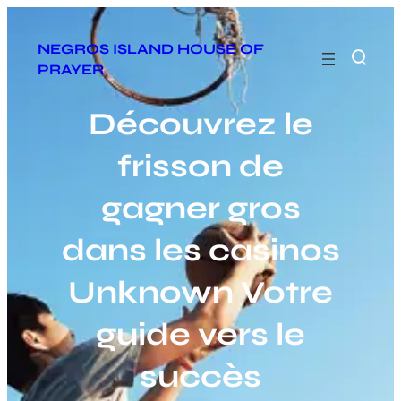
Skip
to
NEGROS ISLAND HOUSE OF
content
PRAYER
Découvrez le
frisson de
gagner gros
dans les casinos
Unknown Votre
guide vers le
succès