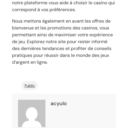
notre plateforme vous aide à choisir le casino qui
correspond à vos préférences.
Nous mettons également en avant les offres de
bienvenue et les promotions des casinos, vous
permettant ainsi de maximiser votre expérience
de jeu. Explorez notre site pour rester informé
des dernières tendances et profiter de conseils
pratiques pour réussir dans le monde des jeux
d’argent en ligne.
Public
acyulo