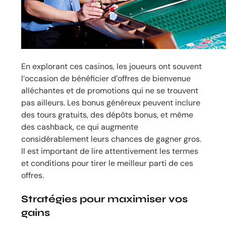
En explorant ces casinos, les joueurs ont souvent
l’occasion de bénéficier d’offres de bienvenue
alléchantes et de promotions qui ne se trouvent
pas ailleurs. Les bonus généreux peuvent inclure
des tours gratuits, des dépôts bonus, et même
des cashback, ce qui augmente
considérablement leurs chances de gagner gros.
Il est important de lire attentivement les termes
et conditions pour tirer le meilleur parti de ces
offres.
Stratégies pour maximiser vos
gains