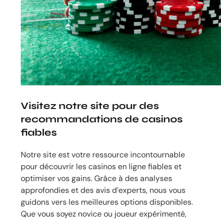
Visitez notre site pour des
recommandations de casinos
fiables
Notre site est votre ressource incontournable
pour découvrir les casinos en ligne fiables et
optimiser vos gains. Grâce à des analyses
approfondies et des avis d’experts, nous vous
guidons vers les meilleures options disponibles.
Que vous soyez novice ou joueur expérimenté,