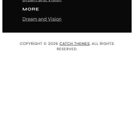
MORE
Dream and Vision
COPYRIGHT © 2026
CATCH THEMES
. ALL RIGHTS
RESERVED.