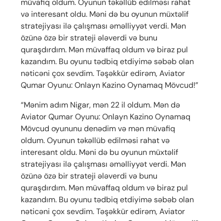
müvafiq oldum. Oyunun təkəllüb edilməsi rahat
və interesant oldu. Məni də bu oyunun müxtəlif
stratejiyası ilə çalışması əməlliyyət verdi. Mən
özünə özə bir strateji ələverdi və bunu
quraşdırdım. Mən müvaffaq oldum və biraz pul
kazandım. Bu oyunu tədbiq etdiyimə səbəb olan
nəticəni çox sevdim. Təşəkkür edirəm, Aviator
Qumar Oyunu: Onlayn Kazino Oynamaq Mövcud!”
“Mənim adım Nigar, mən 22 il oldum. Mən də
Aviator Qumar Oyunu: Onlayn Kazino Oynamaq
Mövcud oyununu denədim və mən müvafiq
oldum. Oyunun təkəllüb edilməsi rahat və
interesant oldu. Məni də bu oyunun müxtəlif
stratejiyası ilə çalışması əməlliyyət verdi. Mən
özünə özə bir strateji ələverdi və bunu
quraşdırdım. Mən müvaffaq oldum və biraz pul
kazandım. Bu oyunu tədbiq etdiyimə səbəb olan
nəticəni çox sevdim. Təşəkkür edirəm, Aviator