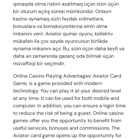
qonaqda olma riskini azaltmaq üçün sizin üçün
bir oturum açılış süresi mümkündür. Onlayn
kazino oynamaq sizin faydalı xidmətlərə,
bonuslarə və koməksiyonlarına əmin olma
imkanını verir. Aviator qumar oyunu, kollektiv
mükafatı ilə çox sayda oyuncunun birlikdə
oynama imkanını açır. Bu, sizin üçün daha keyfi və
daha ən zamanında qazanç edə bilmək üçün
müvəffəqi bir seçimdir.
Online Casino Playing Advantages: Aviator Card
Game, is a game provided with modern
technology. You can play it at your desired level
at any time. It can be used for both mobile and
computer. In addition, you can ensure a login time
to reduce the risk of being a guest. Online casino
games offer you the opportunity to benefit from
useful services, bonuses and commissions. The
Aviator card game opens up the opportunity for