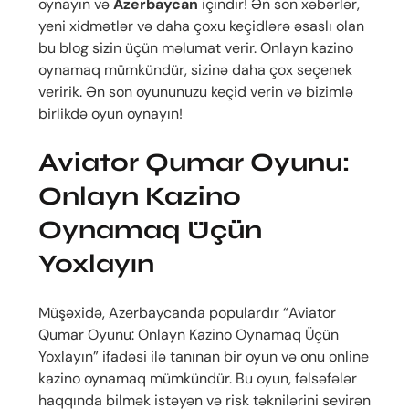
oynayın və
Azerbaycan
içindir! Ən son xəbərlər,
yeni xidmətlər və daha çoxu keçidlərə əsaslı olan
bu blog sizin üçün məlumat verir. Onlayn kazino
oynamaq mümkündür, sizinə daha çox seçenek
veririk. Ən son oyununuzu keçid verin və bizimlə
birlikdə oyun oynayın!
Aviator Qumar Oyunu:
Onlayn Kazino
Oynamaq Üçün
Yoxlayın
Müşəxidə, Azerbaycanda populardır “Aviator
Qumar Oyunu: Onlayn Kazino Oynamaq Üçün
Yoxlayın” ifadəsi ilə tanınan bir oyun və onu online
kazino oynamaq mümkündür. Bu oyun, fəlsəfələr
haqqında bilmək istəyən və risk təknilərini sevirən