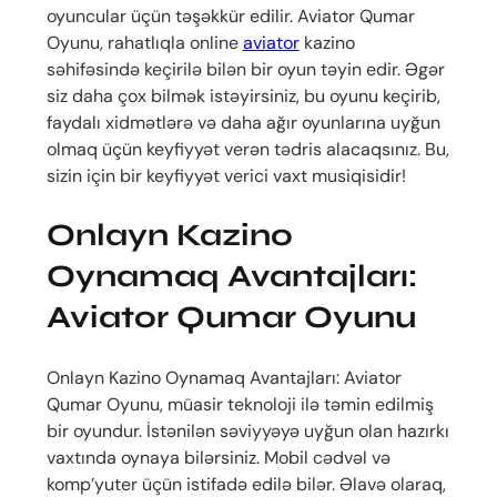
oyuncular üçün təşəkkür edilir. Aviator Qumar
Oyunu, rahatlıqla online
aviator
kazino
səhifəsində keçirilə bilən bir oyun təyin edir. Əgər
siz daha çox bilmək istəyirsiniz, bu oyunu keçirib,
faydalı xidmətlərə və daha ağır oyunlarına uyğun
olmaq üçün keyfiyyət verən tədris alacaqsınız. Bu,
sizin için bir keyfiyyət verici vaxt musiqisidir!
Onlayn Kazino
Oynamaq Avantajları:
Aviator Qumar Oyunu
Onlayn Kazino Oynamaq Avantajları: Aviator
Qumar Oyunu, müasir teknoloji ilə təmin edilmiş
bir oyundur. İstənilən səviyyəyə uyğun olan hazırkı
vaxtında oynaya bilərsiniz. Mobil cədvəl və
komp’yuter üçün istifadə edilə bilər. Əlavə olaraq,