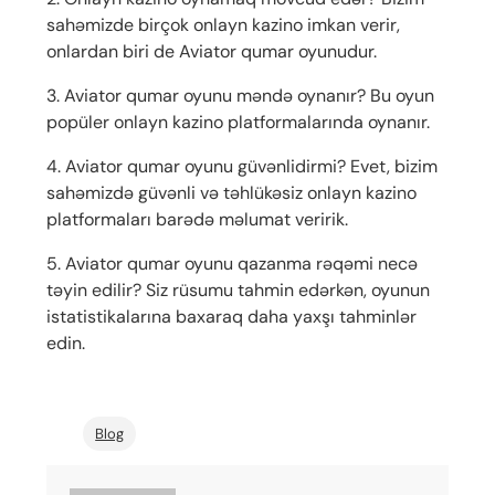
sahəmizde birçok onlayn kazino imkan verir,
onlardan biri de Aviator qumar oyunudur.
3. Aviator qumar oyunu məndə oynanır? Bu oyun
popüler onlayn kazino platformalarında oynanır.
4. Aviator qumar oyunu güvənlidirmi? Evet, bizim
sahəmizdə güvənli və təhlükəsiz onlayn kazino
platformaları barədə məlumat veririk.
5. Aviator qumar oyunu qazanma rəqəmi necə
təyin edilir? Siz rüsumu tahmin edərkən, oyunun
istatistikalarına baxaraq daha yaxşı tahminlər
edin.
Blog