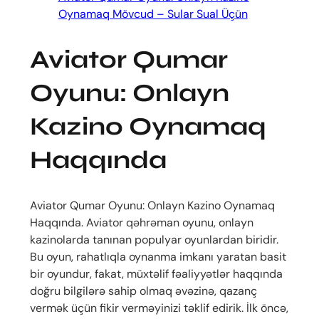
Oynamaq Mövcud – Sular Sual Üçün
Aviator Qumar
Oyunu: Onlayn
Kazino Oynamaq
Haqqında
Aviator Qumar Oyunu: Onlayn Kazino Oynamaq
Haqqında. Aviator qəhrəman oyunu, onlayn
kazinolarda tanınan populyar oyunlardan biridir.
Bu oyun, rahatlıqla oynanma imkanı yaratan basit
bir oyundur, fakat, müxtəlif fəaliyyətlər haqqında
doğru bilgilərə sahip olmaq əvəzinə, qazanç
vermək üçün fikir verməyinizi təklif edirik. İlk öncə,