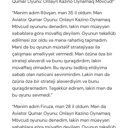
Qumar Oyunu: Onlayn Kazino Oynamaq Mövcud!”
“Mənim adım Rövşən, mən 35 il oldum. Mən
Aviator Qumar Oyunu: Onlayn Kazino Oynamaq
Mövcud oyununu denədim, lakin mən müəyyən
səbəblərə görə müvafiq deyiləm. Oyunun təkəllüb
edilməsi zor oldu və mənə rahatlıq tapmadım.
Məni də bu oyunun müxtəlif stratejiyası ilə
çalışması əməlliyyət vermedi. Mən özünə özə bir
strateji ələverdi və bunu quraşdırdım, lakin
müvaffaq olmadım. Bu oyunu tədbiq etdiyimə
səbəb olan nəticəni sevinmirdim. Lakin mən də
özünə özə bir strateji ələverdiyim və bunu
quraşdıramadım. Təşəkkür edirəm, lakin mən də
bu oyunu sevmedi.”
“Mənim adım Firuza, mən 28 il oldum. Mən də
Aviator Qumar Oyunu: Onlayn Kazino Oynamaq
Mövcud oyununu denədim, lakin mən müəyyən
səbəblərə görə müvafiq deyiləm. Oyunun təkəllüb