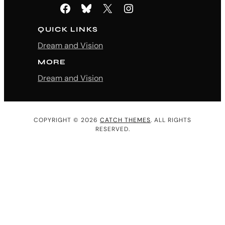
Facebook
Bluesky
X
Instagram
QUICK LINKS
Dream and Vision
MORE
Dream and Vision
COPYRIGHT © 2026
CATCH THEMES
. ALL RIGHTS
RESERVED.