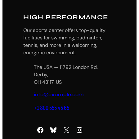
HIGH PERFORMANCE
Our sports center offers top-quality
facilities for swimming, badminton,
tennis, and more in a welcoming,
energetic environment.
The USA — 11792 London Rd,
Derby,
OH 43117, US
info@example.com
+1 800 555 45 65
Facebook
Bluesky
X
Instagram