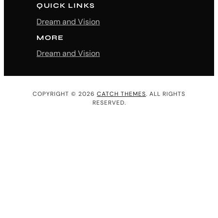
QUICK LINKS
Dream and Vision
MORE
Dream and Vision
COPYRIGHT © 2026
CATCH THEMES
. ALL RIGHTS
RESERVED.