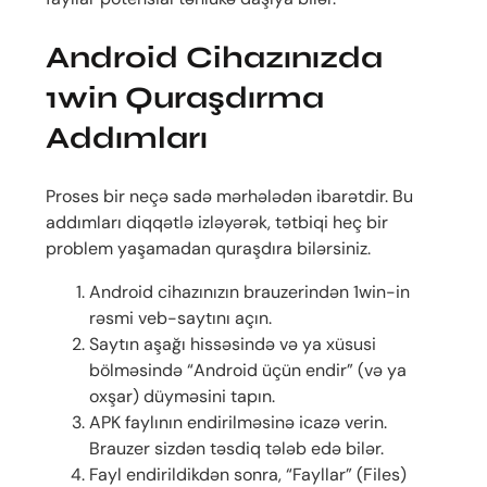
Android Cihazınızda
1win Quraşdırma
Addımları
Proses bir neçə sadə mərhələdən ibarətdir. Bu
addımları diqqətlə izləyərək, tətbiqi heç bir
problem yaşamadan quraşdıra bilərsiniz.
Android cihazınızın brauzerindən 1win-in
rəsmi veb-saytını açın.
Saytın aşağı hissəsində və ya xüsusi
bölməsində “Android üçün endir” (və ya
oxşar) düyməsini tapın.
APK faylının endirilməsinə icazə verin.
Brauzer sizdən təsdiq tələb edə bilər.
Fayl endirildikdən sonra, “Fayllar” (Files)