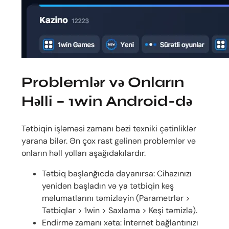
Problemlər və Onların
Həlli – 1win Android-də
Tətbiqin işləməsi zamanı bəzi texniki çətinliklər
yarana bilər. Ən çox rast gəlinən problemlər və
onların həll yolları aşağıdakılardır.
Tətbiq başlanğıcda dayanırsa: Cihazınızı
yenidən başladın və ya tətbiqin keş
məlumatlarını təmizləyin (Parametrlər >
Tətbiqlər > 1win > Saxlama > Keşi təmizlə).
Endirmə zamanı xəta: İnternet bağlantınızı