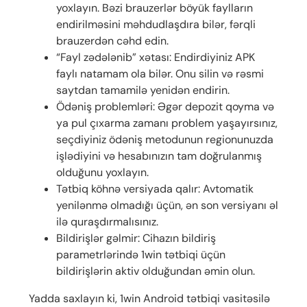
yoxlayın. Bəzi brauzerlər böyük faylların
endirilməsini məhdudlaşdıra bilər, fərqli
brauzerdən cəhd edin.
“Fayl zədələnib” xətası: Endirdiyiniz APK
faylı natamam ola bilər. Onu silin və rəsmi
saytdan tamamilə yenidən endirin.
Ödəniş problemləri: Əgər depozit qoyma və
ya pul çıxarma zamanı problem yaşayırsınız,
seçdiyiniz ödəniş metodunun regionunuzda
işlədiyini və hesabınızın tam doğrulanmış
olduğunu yoxlayın.
Tətbiq köhnə versiyada qalır: Avtomatik
yenilənmə olmadığı üçün, ən son versiyanı əl
ilə quraşdırmalısınız.
Bildirişlər gəlmir: Cihazın bildiriş
parametrlərində 1win tətbiqi üçün
bildirişlərin aktiv olduğundan əmin olun.
Yadda saxlayın ki, 1win Android tətbiqi vasitəsilə